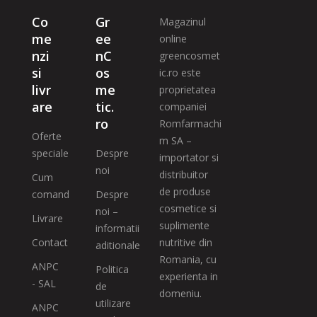
Co
Gr
Magazinul
me
ee
online
nzi
nC
greencosmet
si
os
ic.ro este
livr
me
proprietatea
are
tic.
companiei
ro
Romfarmachi
Oferte
m SA –
speciale
Despre
importator si
noi
distribuitor
Cum
de produse
comand
Despre
cosmetice si
noi –
Livrare
suplimente
informatii
Contact
nutritive din
aditionale
Romania, cu
ANPC
Politica
experienta in
- SAL
de
domeniu.
utilizare
ANPC