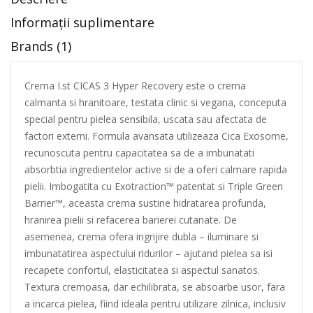
Informații suplimentare
Brands (1)
Crema I.st CICAS 3 Hyper Recovery este o crema
calmanta si hranitoare, testata clinic si vegana, conceputa
special pentru pielea sensibila, uscata sau afectata de
factori externi. Formula avansata utilizeaza Cica Exosome,
recunoscuta pentru capacitatea sa de a imbunatati
absorbtia ingredientelor active si de a oferi calmare rapida
pielii. Imbogatita cu Exotraction™ patentat si Triple Green
Barrier™, aceasta crema sustine hidratarea profunda,
hranirea pielii si refacerea barierei cutanate. De
asemenea, crema ofera ingrijire dubla – iluminare si
imbunatatirea aspectului ridurilor – ajutand pielea sa isi
recapete confortul, elasticitatea si aspectul sanatos.
Textura cremoasa, dar echilibrata, se absoarbe usor, fara
a incarca pielea, fiind ideala pentru utilizare zilnica, inclusiv