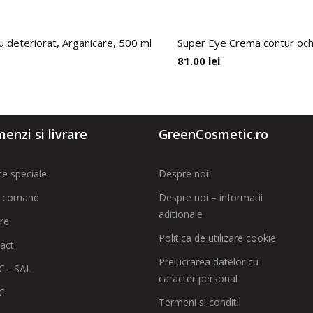
u deteriorat, Arganicare, 500 ml
Super Eye Crema contur ochi,
81.00
lei
enzi si livrare
GreenCosmetic.ro
te speciale
Despre noi
 comand
Despre noi – informatii
aditionale
are
Politica de utilizare cookie
act
Prelucrarea datelor cu
 - SAL
caracter personal
C
Termeni si conditii