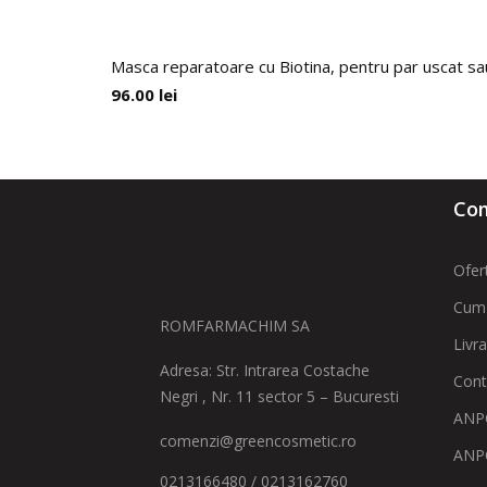
Masca reparatoare cu Biotina, pentru par uscat sa
96.00
lei
Com
Ofer
Cum
ROMFARMACHIM SA
Livr
Adresa: Str. Intrarea Costache
Cont
Negri , Nr. 11 sector 5 – Bucuresti
ANPC
comenzi@greencosmetic.ro
ANP
0213166480 / 0213162760