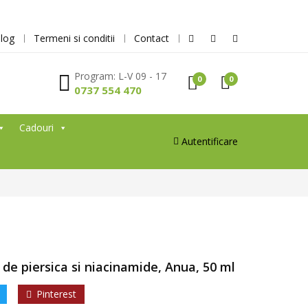
log
Termeni si conditii
Contact
Program: L-V 09 - 17
0
0
0737 554 470
Cadouri
Autentificare
de piersica si niacinamide, Anua, 50 ml
Pinterest