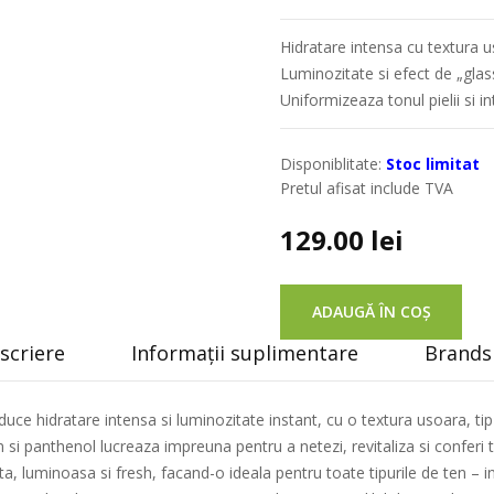
Hidratare intensa cu textura us
Luminozitate si efect de „glass
Uniformizeaza tonul pielii si i
Disponiblitate:
Stoc limitat
Pretul afisat include TVA
129.00
lei
ADAUGĂ ÎN COȘ
scriere
Informații suplimentare
Brands 
ce hidratare intensa si luminozitate instant, cu o textura usoara, tip
 si panthenol lucreaza impreuna pentru a netezi, revitaliza si conferi
ata, luminoasa si fresh, facand-o ideala pentru toate tipurile de ten – in