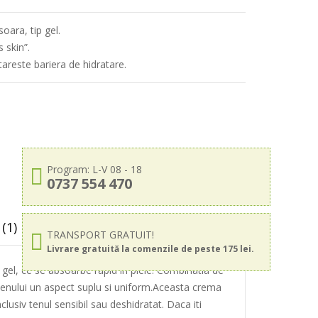
oara, tip gel.
 skin”.
ntareste bariera de hidratare.
Program: L-V 08 - 18
0737 554 470
(1)
TRANSPORT GRATUIT!
Livrare gratuită la comenzile de peste 175 lei.
 gel, ce se absoarbe rapid in piele. Combinatia de
 tenului un aspect suplu si uniform.Aceasta crema
clusiv tenul sensibil sau deshidratat. Daca iti