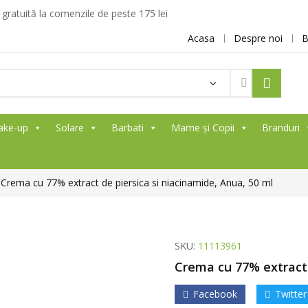
ratuită la comenzile de peste 175 lei
Acasa
Despre noi
B
ake-up
Solare
Barbati
Mame și Copii
Branduri
Crema cu 77% extract de piersica si niacinamide, Anua, 50 ml
SKU:
11113961
Crema cu 77% extract 
Facebook
Twitter