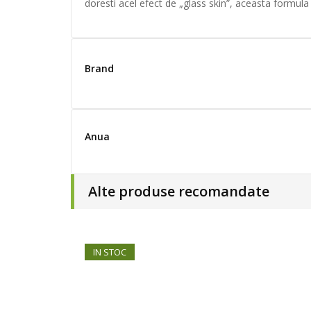
doresti acel efect de „glass skin”, aceasta formula e
Brand
Anua
Alte produse recomandate
IN STOC