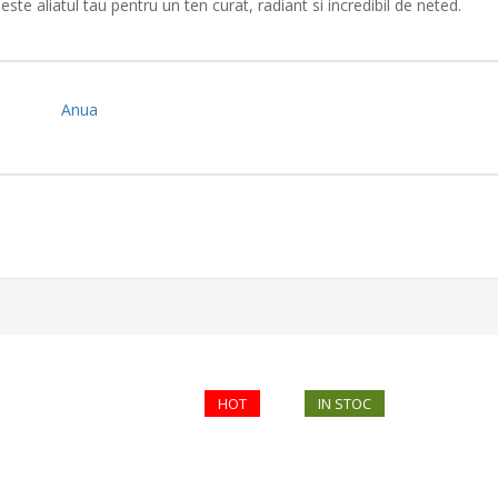
ste aliatul tau pentru un ten curat, radiant si incredibil de neted.
Anua
HOT
IN STOC