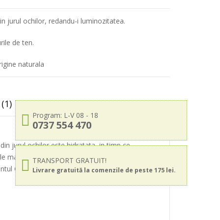
in jurul ochilor, redandu-i luminozitatea.
ile de ten.
igine naturala
(1)
Program: L-V 08 - 18
0737 554 470
in jurul ochilor este hidratata, in timp ce
ele mai neteda si mai stralucitoare in jurul ochilor.
TRANSPORT GRATUIT!
ientul CollGuard creste productia de colagen.
Livrare gratuită la comenzile de peste 175 lei.