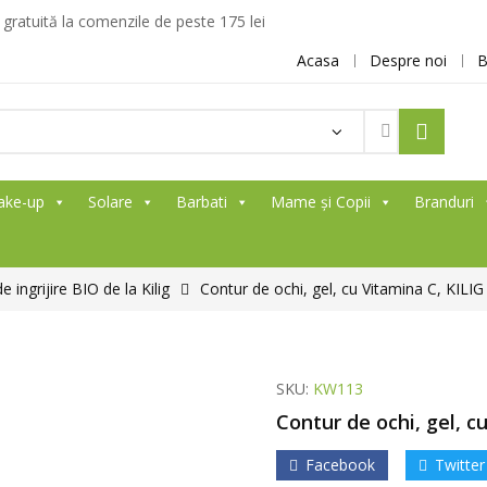
ratuită la comenzile de peste 175 lei
Acasa
Despre noi
B
ake-up
Solare
Barbati
Mame și Copii
Branduri
ingrijire BIO de la Kilig
Contur de ochi, gel, cu Vitamina C, KI
SKU:
KW113
Contur de ochi, gel, 
Facebook
Twitter