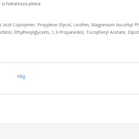
si hidrateaza pielea.
ylic Acid Copolymer, Propylene Glycol, Lecithin, Magnesium Ascorbyl P
bitol, Ethylhexylglycerin, 1,3-Propanediol, Tocopheryl Acetate, Dip
Kilig