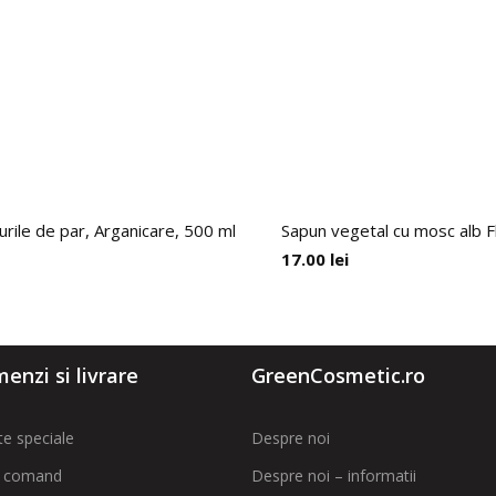
urile de par, Arganicare, 500 ml
Sapun vegetal cu mosc alb F
17.00
lei
enzi si livrare
GreenCosmetic.ro
te speciale
Despre noi
 comand
Despre noi – informatii