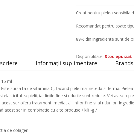
Creat pentru pielea sensibila d
Recomandat pentru toate tipur
89% din ingrediente sunt de or
Disponiblitate:
Stoc epuizat
scriere
Informații suplimentare
Brands 
 15 ml
Este sursa ta de vitamina C, facand piele mai neteda si ferma. Pielea d
lasticitatea pielii, iar liniile fine si ridurile sunt reduse. Vei avea o pi
est ser ofera tratament imediat al liniilor fine si al ridurilor. Ingred
d acest ser in combinatie cu alte produse / kili -g /
ctia de colagen.