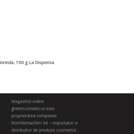
lorinda, 100 g La Dispensa
Paleta
98.0
Magazinul online
greencosmetic.ro este
proprietatea companiei
Romfarmachim SA – importator si
distribuitor de produse cosmetice