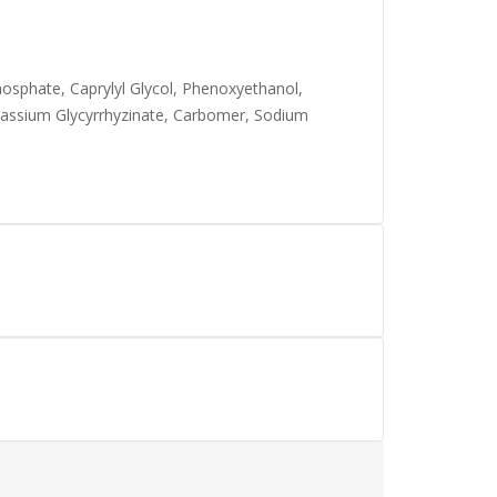
hosphate, Caprylyl Glycol, Phenoxyethanol,
otassium Glycyrrhyzinate, Carbomer, Sodium