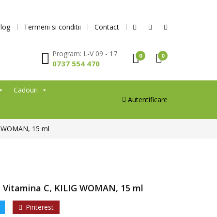
log
Termeni si conditii
Contact
Program: L-V 09 - 17
0
0
0737 554 470
Cadouri
Autentificare
LIG WOMAN, 15 ml
cu Vitamina C, KILIG WOMAN, 15 ml
Pinterest