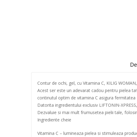
De
Contur de ochi, gel, cu Vitamina C, KILIG WOMAN,
Acest ser este un adevarat cadou pentru pielea ta! 
continutul optim de vitamina C asigura fermitatea si e
Datorita ingredientului exclusiv LIFTONIN-XPRESS, ac
Dezvaluie si mai mult frumusetea pielii tale, folosin
Ingrediente cheie
Vitamina C – lumineaza pielea si stimuleaza produ