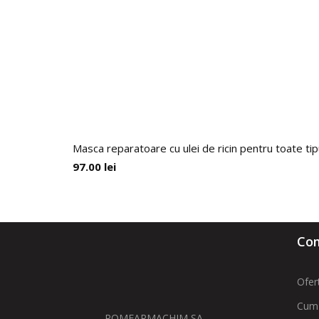
Masca reparatoare cu ulei de ricin pentru toate tip
97.00
lei
Com
Ofer
Cum
ROMFARMACHIM SA