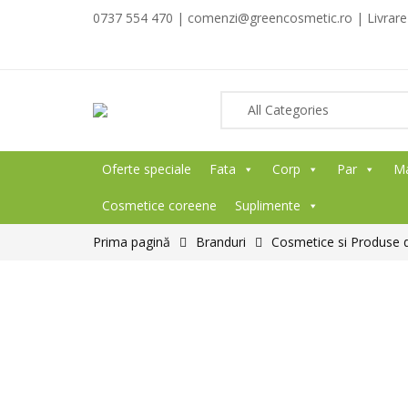
0737 554 470 | comenzi@greencosmetic.ro | Livrare g
Oferte speciale
Fata
Corp
Par
M
Cosmetice coreene
Suplimente
Prima pagină
Branduri
Cosmetice si Produse de 