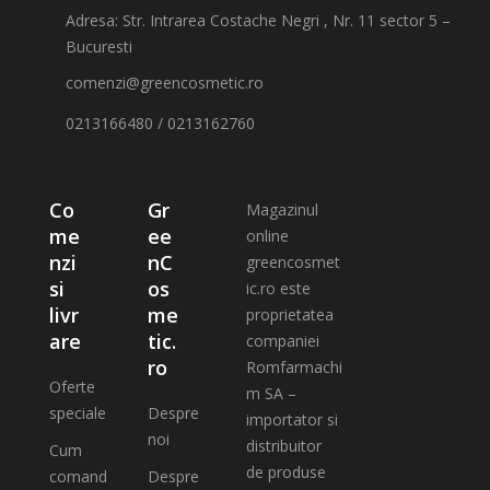
Adresa: Str. Intrarea Costache Negri , Nr. 11 sector 5 –
Bucuresti
comenzi@greencosmetic.ro
0213166480 / 0213162760
Co
Gr
Magazinul
me
ee
online
nzi
nC
greencosmet
si
os
ic.ro este
livr
me
proprietatea
are
tic.
companiei
ro
Romfarmachi
Oferte
m SA –
speciale
Despre
importator si
noi
distribuitor
Cum
de produse
comand
Despre