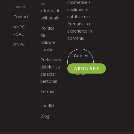
cosmetice si
noi –
Livrare
suplimente
informatii
Contact
nutritive din
aditionale
Romania, cu
ANPC
Politica
experienta in
- SAL
de
domeniu.
utilizare
ANPC
cookie
Prelucrarea
datelor cu
ABONARE
caracter
personal
Termeni
si
conditii
Blog