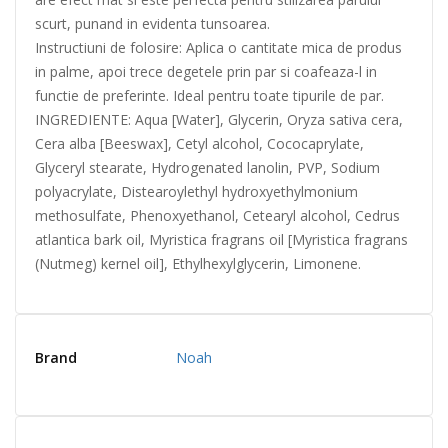
scurt, punand in evidenta tunsoarea.
Instructiuni de folosire: Aplica o cantitate mica de produs
in palme, apoi trece degetele prin par si coafeaza-l in
functie de preferinte. Ideal pentru toate tipurile de par.
INGREDIENTE: Aqua [Water], Glycerin, Oryza sativa cera,
Cera alba [Beeswax], Cetyl alcohol, Cococaprylate,
Glyceryl stearate, Hydrogenated lanolin, PVP, Sodium
polyacrylate, Distearoylethyl hydroxyethylmonium
methosulfate, Phenoxyethanol, Cetearyl alcohol, Cedrus
atlantica bark oil, Myristica fragrans oil [Myristica fragrans
(Nutmeg) kernel oil], Ethylhexylglycerin, Limonene.
Brand
Noah