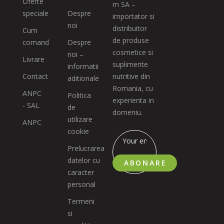
Oferte
m SA –
speciale
Despre
importator si
noi
distribuitor
Cum
de produse
comand
Despre
cosmetice si
noi –
Livrare
suplimente
informatii
Contact
nutritive din
aditionale
Romania, cu
ANPC
Politica
experienta in
- SAL
de
domeniu.
utilizare
ANPC
cookie
Prelucrarea
datelor cu
ABONARE
caracter
personal
Termeni
si