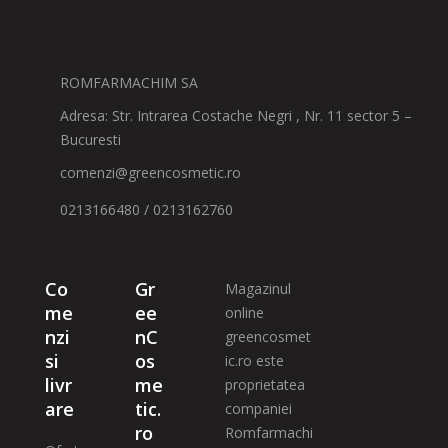
ROMFARMACHIM SA
Adresa: Str. Intrarea Costache Negri , Nr. 11 sector 5 –
Bucuresti
comenzi@greencosmetic.ro
0213166480 / 0213162760
Co
Gr
Magazinul
me
ee
online
nzi
nC
greencosmet
si
os
ic.ro este
livr
me
proprietatea
are
tic.
companiei
ro
Romfarmachi