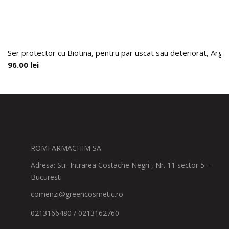
Ser protector cu Biotina, pentru par uscat sau deteriorat, Arga
96.00
lei
ROMFARMACHIM SA
Adresa: Str. Intrarea Costache Negri , Nr. 11 sector 5 –
Bucuresti
comenzi@greencosmetic.ro
0213166480 / 0213162760