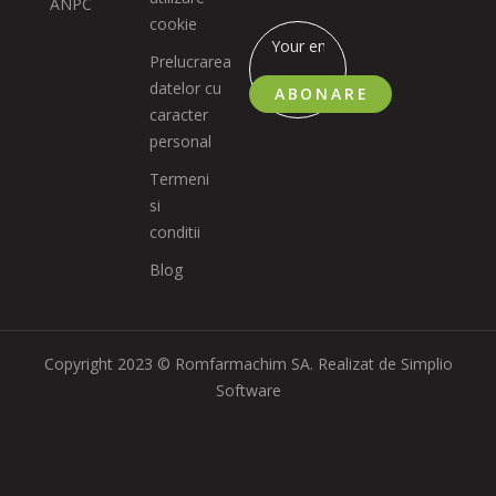
ANPC
cookie
Prelucrarea
datelor cu
ABONARE
caracter
personal
Termeni
si
conditii
Blog
Copyright 2023 © Romfarmachim SA. Realizat de Simplio
Software