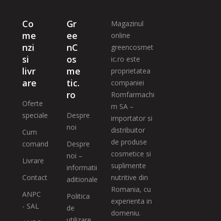
Co
Gr
Magazinul
me
ee
online
nzi
nC
greencosmet
si
os
ic.ro este
livr
me
proprietatea
are
tic.
companiei
ro
Romfarmachi
Oferte
m SA –
speciale
Despre
importator si
noi
distribuitor
Cum
de produse
comand
Despre
cosmetice si
noi –
Livrare
suplimente
informatii
Contact
nutritive din
aditionale
Romania, cu
ANPC
Politica
experienta in
- SAL
de
domeniu.
utilizare