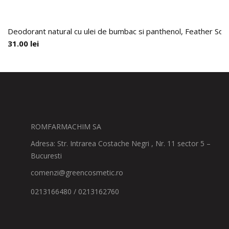
Deodorant natural cu ulei de bumbac si panthenol, Feather Soft
31.00
lei
ROMFARMACHIM SA
Adresa: Str. Intrarea Costache Negri , Nr. 11 sector 5 –
Bucuresti
comenzi@greencosmetic.ro
0213166480 / 0213162760