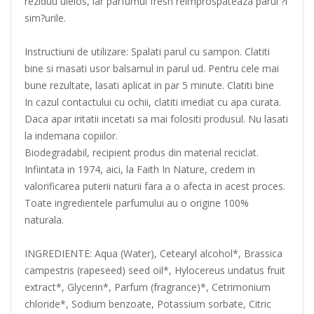
reziduu uleios, iar parfumul fresh reimprospateaza parul ?i
sim?urile.
Instructiuni de utilizare: Spalati parul cu sampon. Clatiti
bine si masati usor balsamul in parul ud. Pentru cele mai
bune rezultate, lasati aplicat in par 5 minute. Clatiti bine
In cazul contactului cu ochii, clatiti imediat cu apa curata.
Daca apar iritatii incetati sa mai folositi produsul. Nu lasati
la indemana copiilor.
Biodegradabil, recipient produs din material reciclat.
Infiintata in 1974, aici, la Faith In Nature, credem in
valorificarea puterii naturii fara a o afecta in acest proces.
Toate ingredientele parfumului au o origine 100%
naturala.
INGREDIENTE: Aqua (Water), Cetearyl alcohol*, Brassica
campestris (rapeseed) seed oil*, Hylocereus undatus fruit
extract*, Glycerin*, Parfum (fragrance)*, Cetrimonium
chloride*, Sodium benzoate, Potassium sorbate, Citric