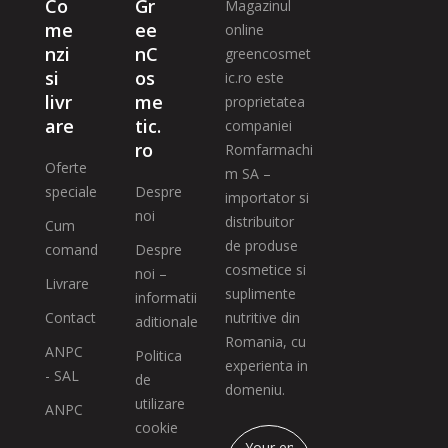
Co
Gr
Magazinul
me
ee
online
nzi
nC
greencosmet
si
os
ic.ro este
livr
me
proprietatea
are
tic.
companiei
ro
Romfarmachi
Oferte
m SA –
speciale
Despre
importator si
noi
distribuitor
Cum
de produse
comand
Despre
cosmetice si
noi –
Livrare
suplimente
informatii
Contact
nutritive din
aditionale
Romania, cu
ANPC
Politica
experienta in
- SAL
de
domeniu.
utilizare
ANPC
cookie