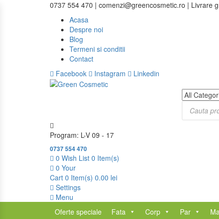
0737 554 470 | comenzi@greencosmetic.ro | Livrare gra
Acasa
Despre noi
Blog
Termeni si conditii
Contact
Facebook
Instagram
Linkedin
Products
search
Program: L-V 09 - 17
0737 554 470
0
Wish List
0 Item(s)
0
Your
Cart
0 Item(s)
0.00
lei
Settings
Menu
Oferte speciale
Fata
Corp
Par
Ma