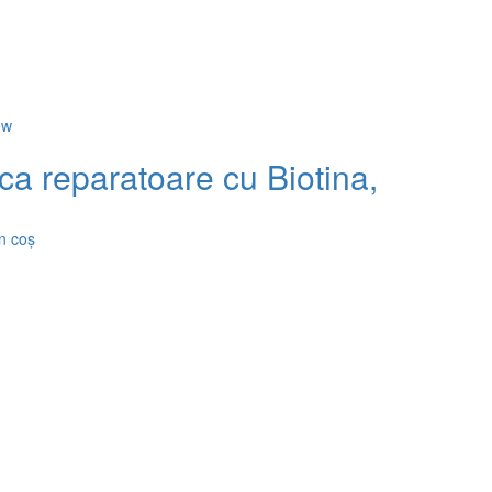
ew
a reparatoare cu Biotina, pentru 
n coș