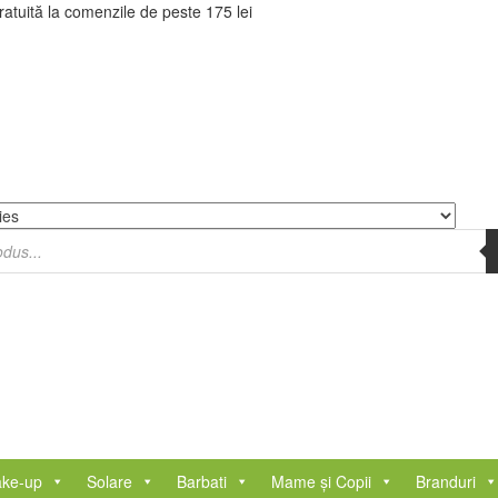
tuită la comenzile de peste 175 lei
ke-up
Solare
Barbati
Mame și Copii
Branduri