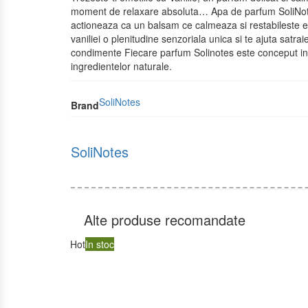
moment de relaxare absoluta… Apa de parfum SoliNotes V
actioneaza ca un balsam ce calmeaza si restabileste e
vaniliei o plenitudine senzoriala unica si te ajuta sat
condimente Fiecare parfum Solinotes este conceput in j
ingredientelor naturale.
SoliNotes
Brand
SoliNotes
Alte produse recomandate
Hot
In stoc