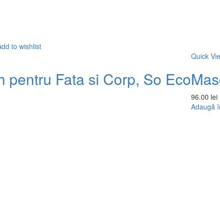
dd to wishlist
Quick Vi
h pentru Fata si Corp, So Eco
Masc
96.00
lei
Adaugă î