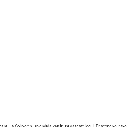
lmant. La SoliNotes, splendida vanilie isi gaseste locul! Descoper-o intr-