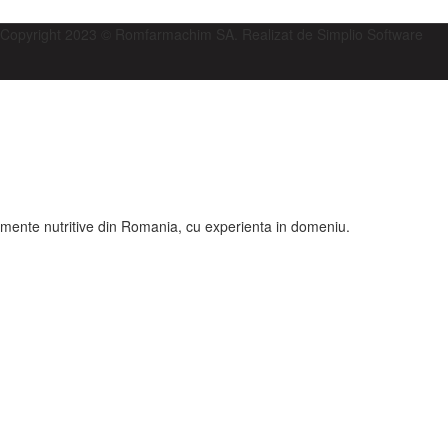
Copyright 2023 © Romfarmachim SA. Realizat de Simplio Software
imente nutritive din Romania, cu experienta in domeniu.