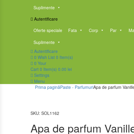
Suplimente
Autentificare
Oferte speciale
Fata
Corp
Par
Ma
Suplimente
Autentificare
0
Wish List
0 Item(s)
0
Your
Cart
0 Item(s)
0.00
lei
Settings
Menu
Prima pagină
Paste - Parfumuri
Apa de parfum Vanille
SKU:
SOL1162
Apa de parfum Vanille