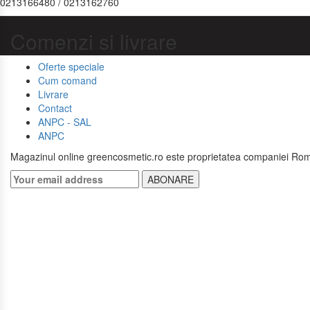
0213166480 / 0213162760
Comenzi si livrare
Oferte speciale
Cum comand
Livrare
Contact
ANPC - SAL
ANPC
Magazinul online greencosmetic.ro este proprietatea companiei Romf
ABONARE