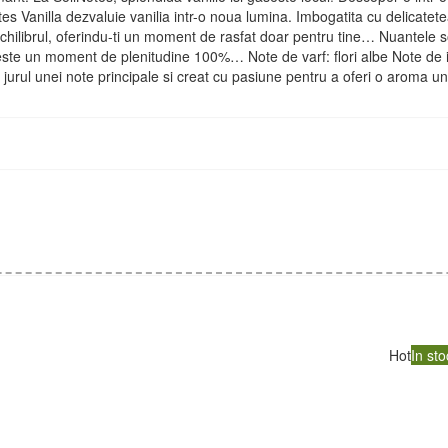
anilla dezvaluie vanilia intr-o noua lumina. Imbogatita cu delicatetea
chilibrul, oferindu-ti un moment de rasfat doar pentru tine… Nuantele
raieste un moment de plenitudine 100%… Note de varf: flori albe Note de 
urul unei note principale si creat cu pasiune pentru a oferi o aroma un
Hot
In sto