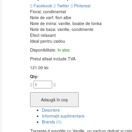
Facebook
Twitter
Pinterest
Floral, condimentat
Note de varf: flori albe
Note de inima: vanilie, boabe de tonka
Note de baza: vanilie, condimente
Efect relaxant
Ideal pentru cadou
Disponiblitate:
In stoc
Pretul afisat include TVA
121.00
lei
Qty:
Adaugă în coș
Descriere
Informații suplimentare
Brands (1)
Trezeste-ti emotiile cu Vanille, un parfum delicat si ca