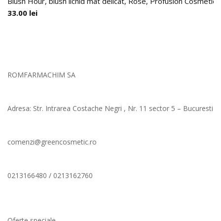
Blush Hour, blush lichid mat delicat, Rose, Profusion Cosmetics
33.00
lei
ROMFARMACHIM SA
Adresa: Str. Intrarea Costache Negri , Nr. 11 sector 5 – Bucuresti
comenzi@greencosmetic.ro
0213166480 / 0213162760
Comenzi si livrare
Oferte speciale