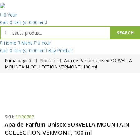
0
Your
Cart
0 Item(s)
0.00
lei
SEARCH
Products
Home
Menu
0
Your
search
Cart
0 Item(s)
0.00
lei
Buy Product
Prima pagină
Noutati
Apa de Parfum Unisex SORVELLA
MOUNTAIN COLLECTION VERMONT, 100 ml
SKU:
SOR0787
Apa de Parfum Unisex SORVELLA MOUNTAIN
COLLECTION VERMONT, 100 ml