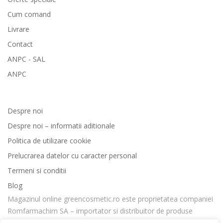
Cum comand
Livrare
Contact
ANPC - SAL
ANPC
GreenCosmetic.ro
Despre noi
Despre noi – informatii aditionale
Politica de utilizare cookie
Prelucrarea datelor cu caracter personal
Termeni si conditii
Blog
Magazinul online greencosmetic.ro este proprietatea companiei
Romfarmachim SA – importator si distribuitor de produse
cosmetice si suplimente nutritive din Romania, cu experienta in