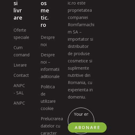
si
os
ic.ro este
livr
me
proprietatea
are
tic.
companiei
ro
Romfarmachi
Oferte
m SA –
speciale
Despre
importator si
noi
distribuitor
Cum
de produse
comand
Despre
cosmetice si
noi –
Livrare
suplimente
informatii
Contact
nutritive din
aditionale
Romania, cu
ANPC
Politica
experienta in
- SAL
de
domeniu.
utilizare
ANPC
cookie
Prelucrarea
datelor cu
ABONARE
caracter