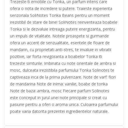
Trezeste-ti emotiile cu Tonka, un parfum intens care
ofera o nota de incredere si putere. Traieste experienta
senzoriala SoliNotes Tonka Beans pentru un moment
irezistibil de stare de bine! SoliNotes reinventeaza boabele
Tonka si le dezvaluie intreaga putere energizanta, pentru
un impuls de vitalitate. Notele proaspete si gurmande
ofera un accent de senzualitate, esentele de floare de
mandarin, cu proprietati anti-stres, te invaluie in vibratii
pozitive, iar forta revigoranta a boabelor Tonka iti
trezeste simturile. Imbinata cu note orientale de ambra si
mosc, dulceata irezistibila parfumului Tonka Solinotes te
captiveaza inca de la prima pulverizare. Note de varf: flori
de mandarina Note de inima: vanilie, boabe de tonka
Note de baza: ambra, mosc Fiecare parfum Solinotes
este conceput in jurul unei note principale si creat cu
pasiune pentru a oferi o aroma unica. Culoarea parfumului
poate varia datorita prezentei ingredientelor naturale.