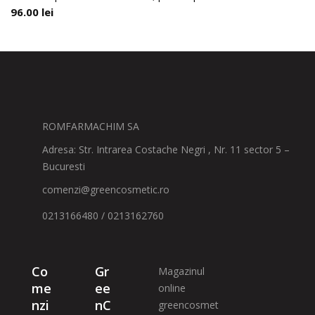
96.00
lei
ROMFARMACHIM SA
Adresa: Str. Intrarea Costache Negri , Nr. 11 sector 5 –
Bucuresti
comenzi@greencosmetic.ro
0213166480 / 0213162760
Co
Gr
Magazinul
me
ee
online
nzi
nC
greencosmet