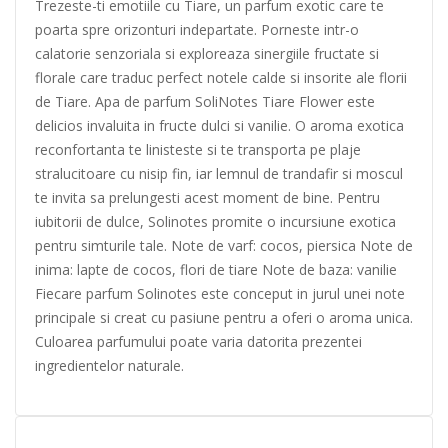
Trezeste-ti emotiile cu Tiare, un parfum exotic care te
poarta spre orizonturi indepartate. Porneste intr-o
calatorie senzoriala si exploreaza sinergiile fructate si
florale care traduc perfect notele calde si insorite ale florii
de Tiare. Apa de parfum SoliNotes Tiare Flower este
delicios invaluita in fructe dulci si vanilie. O aroma exotica
reconfortanta te linisteste si te transporta pe plaje
stralucitoare cu nisip fin, iar lemnul de trandafir si moscul
te invita sa prelungesti acest moment de bine. Pentru
iubitorii de dulce, Solinotes promite o incursiune exotica
pentru simturile tale. Note de varf: cocos, piersica Note de
inima: lapte de cocos, flori de tiare Note de baza: vanilie
Fiecare parfum Solinotes este conceput in jurul unei note
principale si creat cu pasiune pentru a oferi o aroma unica.
Culoarea parfumului poate varia datorita prezentei
ingredientelor naturale.