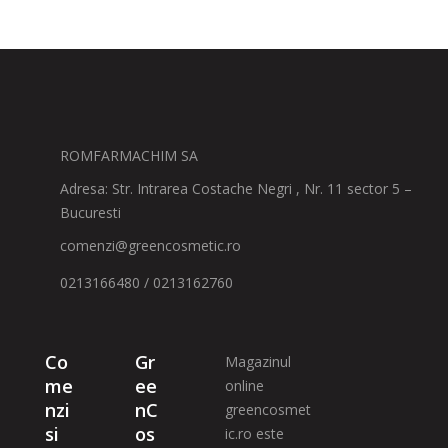
ROMFARMACHIM SA
Adresa: Str. Intrarea Costache Negri , Nr. 11 sector 5 –
Bucuresti
comenzi@greencosmetic.ro
0213166480 / 0213162760
Co
Gr
Magazinul
me
ee
online
nzi
nC
greencosmet
si
os
ic.ro este