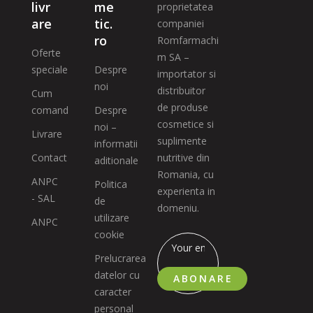
livr
me
proprietatea
are
tic.
companiei
ro
Romfarmachi
Oferte
m SA –
speciale
Despre
importator si
noi
distribuitor
Cum
de produse
comand
Despre
cosmetice si
noi –
Livrare
suplimente
informatii
Contact
nutritive din
aditionale
Romania, cu
ANPC
Politica
experienta in
- SAL
de
domeniu.
utilizare
ANPC
cookie
Prelucrarea
datelor cu
ABONARE
caracter
personal