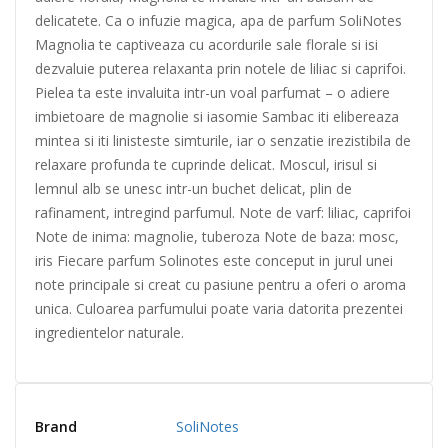
delicatete. Ca o infuzie magica, apa de parfum SoliNotes
Magnolia te captiveaza cu acordurile sale florale si isi
dezvaluie puterea relaxanta prin notele de liliac si caprifoi.
Pielea ta este invaluita intr-un voal parfumat – o adiere
imbietoare de magnolie si iasomie Sambac iti elibereaza
mintea si iti linisteste simturile, iar o senzatie irezistibila de
relaxare profunda te cuprinde delicat. Moscul, irisul si
lemnul alb se unesc intr-un buchet delicat, plin de
rafinament, intregind parfumul. Note de varf: liliac, caprifoi
Note de inima: magnolie, tuberoza Note de baza: mosc,
iris Fiecare parfum Solinotes este conceput in jurul unei
note principale si creat cu pasiune pentru a oferi o aroma
unica. Culoarea parfumului poate varia datorita prezentei
ingredientelor naturale.
Brand
SoliNotes