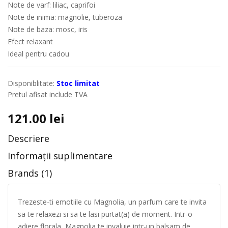
Note de varf: liliac, caprifoi
Note de inima: magnolie, tuberoza
Note de baza: mosc, iris
Efect relaxant
Ideal pentru cadou
Disponiblitate:
Stoc limitat
Pretul afisat include TVA
121.00
lei
Descriere
Informații suplimentare
Brands (1)
Trezeste-ti emotiile cu Magnolia, un parfum care te invita
sa te relaxezi si sa te lasi purtat(a) de moment. Intr-o
adiere florala, Magnolia te invaluie intr-un balsam de