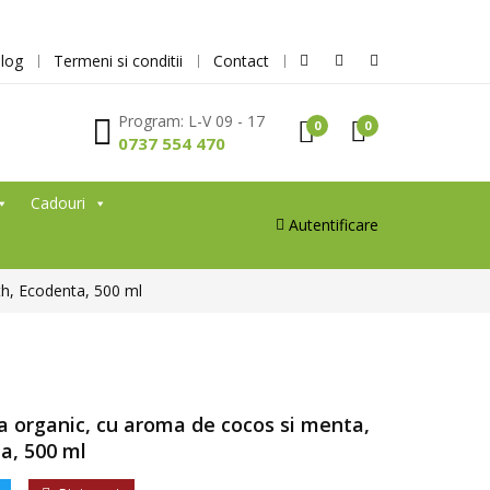
log
Termeni si conditii
Contact
Program: L-V 09 - 17
0
0
0737 554 470
Cadouri
Autentificare
th, Ecodenta, 500 ml
ta organic, cu aroma de cocos si menta,
a, 500 ml