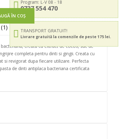
Program: L-V 08 - 18
0737 554 470
UGĂ ÎN COȘ
(1)
TRANSPORT GRATUIT!
Livrare gratuită la comenzile de peste 175 lei.
ca bacteriana, creata cu extract de cocos, suc de
grijire completa pentru dinti si gingii. Creata cu
si revigorat dupa fiecare utilizare. Perfecta
pasta de dinti antiplaca bacteriana certificata