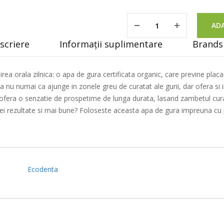
ADA
scriere
Informații suplimentare
Brands 
irea orala zilnica: o apa de gura certificata organic, care previne pla
 nu numai ca ajunge in zonele greu de curatat ale gurii, dar ofera si in
fera o senzatie de prospetime de lunga durata, lasand zambetul curat 
. Vrei rezultate si mai bune? Foloseste aceasta apa de gura impreuna cu 
Ecodenta