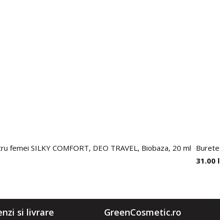
entru femei SILKY COMFORT, DEO TRAVEL, Biobaza, 20 ml
Burete 
31.00
zi si livrare
GreenCosmetic.ro