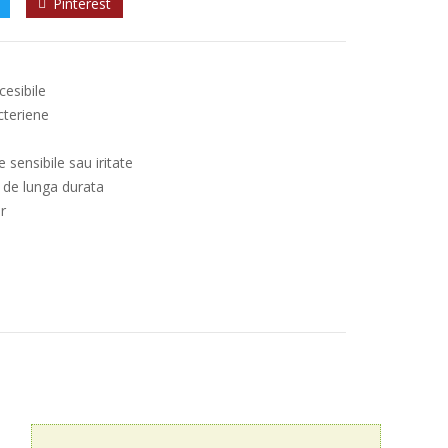
Pinterest
cesibile
cteriene
 sensibile sau iritate
 de lunga durata
r