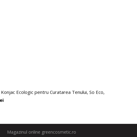
Konjac Ecologic pentru Curatarea Tenului, So Eco, 1 buc.
lei
Magazinul online greencosmetic.ro