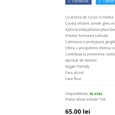
Facebook
Twitter
Cu aroma de cocos si menta
Curata eficient zonele greu ac
Ajuta la indepartarea placii ba
Previne formarea tartrului
Calmeaza si protejeaza gingiile
Ofera o prospetime intensa si
Contribuie la prevenirea cariilo
Aprobat de dentisti
Vegan Friendly
Fara alcool
Fara flour
Disponiblitate:
In stoc
Pretul afisat include TVA
65.00
lei