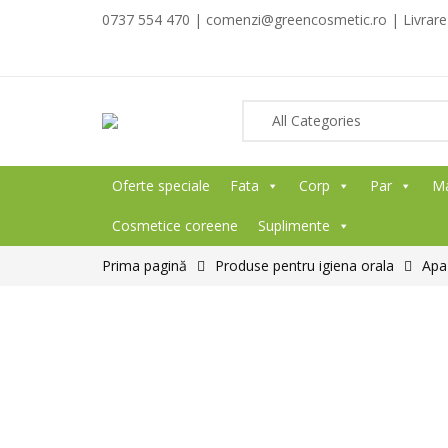
0737 554 470 | comenzi@greencosmetic.ro | Livrare g
Oferte speciale
Fata
Corp
Par
M
Cosmetice coreene
Suplimente
Prima pagină
Produse pentru igiena orala
Apa