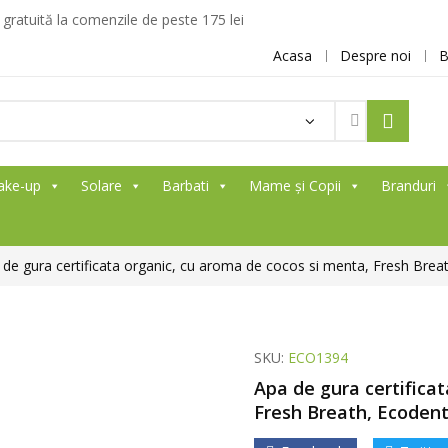
ratuită la comenzile de peste 175 lei
Acasa
Despre noi
B
ake-up
Solare
Barbati
Mame și Copii
Branduri
 de gura certificata organic, cu aroma de cocos si menta, Fresh Brea
SKU:
ECO1394
Apa de gura certifica
Fresh Breath, Ecodent