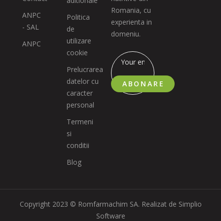
aditionale
Romania, cu
ANPC
Politica
experienta in
- SAL
de
domeniu.
utilizare
ANPC
cookie
Prelucrarea
datelor cu
ABONARE
caracter
personal
Termeni
si
conditii
Blog
Copyright 2023 © Romfarmachim SA. Realizat de Simplio
Software