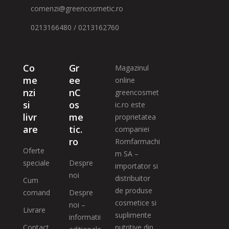
comenzi@greencosmetic.ro
0213166480 / 0213162760
Co
Gr
Magazinul
me
ee
online
nzi
nC
greencosmet
si
os
ic.ro este
livr
me
proprietatea
are
tic.
companiei
ro
Romfarmachi
Oferte
m SA –
speciale
Despre
importator si
noi
distribuitor
Cum
de produse
comand
Despre
cosmetice si
noi –
Livrare
suplimente
informatii
Contact
nutritive din