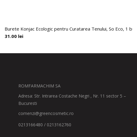
Burete Konjac Ecologic pentru Curatarea Tenului, So Eco, 1 buc
31.00
lei
ROMFARMACHIM SA
Adresa: Str. Intrarea Costache Negri , Nr. 11 sector 5 –
Bucuresti
comenzi@greencosmetic.ro
0213166480 / 0213162760