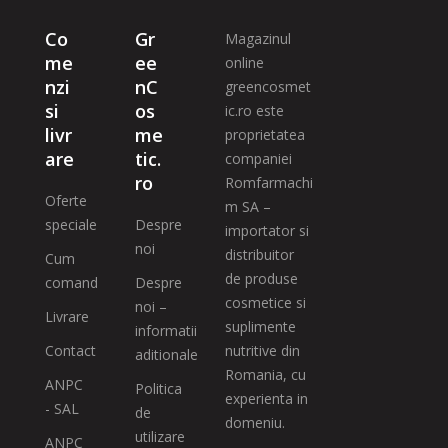
Co
Gr
Magazinul
me
ee
online
nzi
nC
greencosmet
si
os
ic.ro este
livr
me
proprietatea
are
tic.
companiei
ro
Romfarmachi
Oferte
m SA –
speciale
Despre
importator si
noi
distribuitor
Cum
de produse
comand
Despre
cosmetice si
noi –
Livrare
suplimente
informatii
Contact
nutritive din
aditionale
Romania, cu
ANPC
Politica
experienta in
- SAL
de
domeniu.
utilizare
ANPC