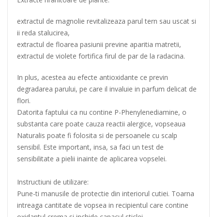
extractul de magnolie revitalizeaza parul tern sau uscat si
ii reda stalucirea,
extractul de floarea pasiunii previne aparitia matretii,
extractul de violete fortifica firul de par de la radacina.
In plus, acestea au efecte antioxidante ce previn
degradarea parului, pe care il invaluie in parfum delicat de
flori.
Datorita faptului ca nu contine P-Phenylenediamine, o
substanta care poate cauza reactii alergice, vopseaua
Naturalis poate fi folosita si de persoanele cu scalp
sensibil. Este important, insa, sa faci un test de
sensibilitate a pielii inainte de aplicarea vopselei.
Instructiuni de utilizare:
Pune-ti manusile de protectie din interiorul cutiei. Toarna
intreaga cantitate de vopsea in recipientul care contine
oxidantul crema si inchide capacul sticlei.