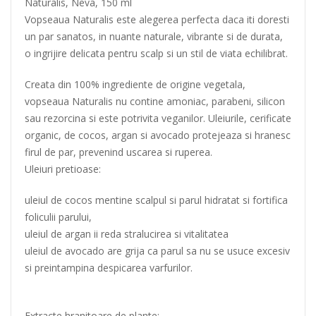
Naturalis, Neva, 150 ml
Vopseaua Naturalis este alegerea perfecta daca iti doresti
un par sanatos, in nuante naturale, vibrante si de durata,
o ingrijire delicata pentru scalp si un stil de viata echilibrat.
Creata din 100% ingrediente de origine vegetala,
vopseaua Naturalis nu contine amoniac, parabeni, silicon
sau rezorcina si este potrivita veganilor. Uleiurile, cerificate
organic, de cocos, argan si avocado protejeaza si hranesc
firul de par, prevenind uscarea si ruperea.
Uleiuri pretioase:
uleiul de cocos mentine scalpul si parul hidratat si fortifica
foliculii parului,
uleiul de argan ii reda stralucirea si vitalitatea
uleiul de avocado are grija ca parul sa nu se usuce excesiv
si preintampina despicarea varfurilor.
Extracte hranitoare de plante: