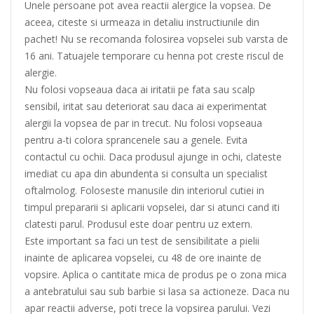
Unele persoane pot avea reactii alergice la vopsea. De
aceea, citeste si urmeaza in detaliu instructiunile din
pachet! Nu se recomanda folosirea vopselei sub varsta de
16 ani. Tatuajele temporare cu henna pot creste riscul de
alergie.
Nu folosi vopseaua daca ai iritatii pe fata sau scalp
sensibil, iritat sau deteriorat sau daca ai experimentat
alergii la vopsea de par in trecut. Nu folosi vopseaua
pentru a-ti colora sprancenele sau a genele. Evita
contactul cu ochii. Daca produsul ajunge in ochi, clateste
imediat cu apa din abundenta si consulta un specialist
oftalmolog. Foloseste manusile din interiorul cutiei in
timpul prepararii si aplicarii vopselei, dar si atunci cand iti
clatesti parul. Produsul este doar pentru uz extern.
Este important sa faci un test de sensibilitate a pielii
inainte de aplicarea vopselei, cu 48 de ore inainte de
vopsire. Aplica o cantitate mica de produs pe o zona mica
a antebratului sau sub barbie si lasa sa actioneze. Daca nu
apar reactii adverse, poti trece la vopsirea parului. Vezi