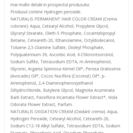
mai multe detalii in prospectul produsului.
Produsul contine Hydrogen peroxide.
NATURALIS PERMANENT HAIR COLOR CREAM (Crema
colorare): Aqua, Cetearyl Alcohol, Propylene Glycol,
Glyceryl Stearate, Oleth-5 Phosphate, Cocamidopropyl
Betaine, Ceteareth-20, Ethanolamine, Octyldodecanol,
Toluene-2,5-Diamine Sulfate, Dioleyl Phosphate,
Polyquaternium-39, Ascorbic Acid, 4-Chlororesorcinol,
Sodium Sulfite, Tetrasodium EDTA, m-Aminophenol,
Glycerin, Argania Spinnosa Kernel Oil*, Persea Gratissima
(Avocado) Oil*, Cocos Nucifera (Coconut) Oil*, p-
Aminophenol, 2,4-Diaminophenoxyethanol
Dihydrochloride, Butylene Glycol, Magnolia Acuminata
Bark Extract, Passiflora Incarnata Flower Extract*, Viola
Odorata Flower Extract, Parfum.
NATURALIS OXIDATION CREAM (Oxidant crema): Aqua,
Hydrogen Peroxide, Cetearyl Alcohol, Ceteareth-20,
Sodium C12-18 Alkyl Sulfate, Tetrasodium EDTA, Sodium
Stannate, Phosphoric Acid, Disodium Phosphate.