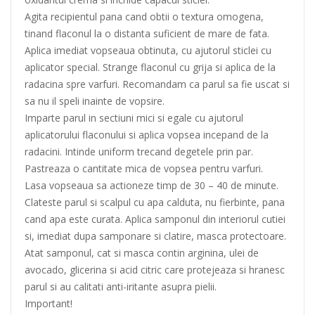
Agita recipientul pana cand obtii o textura omogena,
tinand flaconul la o distanta suficient de mare de fata.
Aplica imediat vopseaua obtinuta, cu ajutorul sticlei cu
aplicator special. Strange flaconul cu grija si aplica de la
radacina spre varfuri. Recomandam ca parul sa fie uscat si
sa nu il speli inainte de vopsire.
Imparte parul in sectiuni mici si egale cu ajutorul
aplicatorului flaconului si aplica vopsea incepand de la
radacini. Intinde uniform trecand degetele prin par.
Pastreaza o cantitate mica de vopsea pentru varfuri.
Lasa vopseaua sa actioneze timp de 30 – 40 de minute.
Clateste parul si scalpul cu apa calduta, nu fierbinte, pana
cand apa este curata. Aplica samponul din interiorul cutiei
si, imediat dupa samponare si clatire, masca protectoare.
Atat samponul, cat si masca contin arginina, ulei de
avocado, glicerina si acid citric care protejeaza si hranesc
parul si au calitati anti-iritante asupra pielii.
Important!