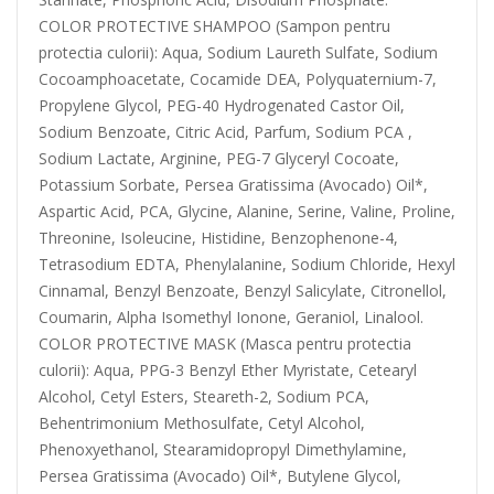
COLOR PROTECTIVE SHAMPOO (Sampon pentru
protectia culorii): Aqua, Sodium Laureth Sulfate, Sodium
Cocoamphoacetate, Cocamide DEA, Polyquaternium-7,
Propylene Glycol, PEG-40 Hydrogenated Castor Oil,
Sodium Benzoate, Citric Acid, Parfum, Sodium PCA ,
Sodium Lactate, Arginine, PEG-7 Glyceryl Cocoate,
Potassium Sorbate, Persea Gratissima (Avocado) Oil*,
Aspartic Acid, PCA, Glycine, Alanine, Serine, Valine, Proline,
Threonine, Isoleucine, Histidine, Benzophenone-4,
Tetrasodium EDTA, Phenylalanine, Sodium Chloride, Hexyl
Cinnamal, Benzyl Benzoate, Benzyl Salicylate, Citronellol,
Coumarin, Alpha Isomethyl Ionone, Geraniol, Linalool.
COLOR PROTECTIVE MASK (Masca pentru protectia
culorii): Aqua, PPG-3 Benzyl Ether Myristate, Cetearyl
Alcohol, Cetyl Esters, Steareth-2, Sodium PCA,
Behentrimonium Methosulfate, Cetyl Alcohol,
Phenoxyethanol, Stearamidopropyl Dimethylamine,
Persea Gratissima (Avocado) Oil*, Butylene Glycol,