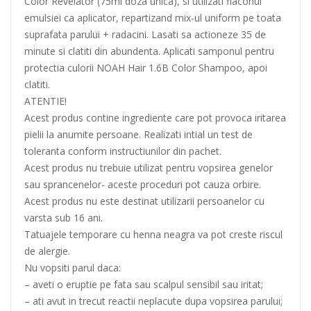
Color Revelator (75ml doza unica), si utilizati flaconul
emulsiei ca aplicator, repartizand mix-ul uniform pe toata
suprafata parului + radacini. Lasati sa actioneze 35 de
minute si clatiti din abundenta. Aplicati samponul pentru
protectia culorii NOAH Hair 1.6B Color Shampoo, apoi
clatiti.
ATENTIE!
Acest produs contine ingrediente care pot provoca iritarea
pielii la anumite persoane. Realizati intial un test de
toleranta conform instructiunilor din pachet.
Acest produs nu trebuie utilizat pentru vopsirea genelor
sau sprancenelor- aceste proceduri pot cauza orbire.
Acest produs nu este destinat utilizarii persoanelor cu
varsta sub 16 ani.
Tatuajele temporare cu henna neagra va pot creste riscul
de alergie.
Nu vopsiti parul daca:
– aveti o eruptie pe fata sau scalpul sensibil sau iritat;
– ati avut in trecut reactii neplacute dupa vopsirea parului;