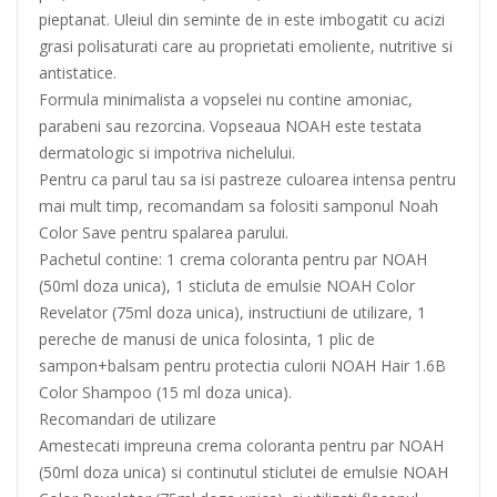
pieptanat. Uleiul din seminte de in este imbogatit cu acizi
grasi polisaturati care au proprietati emoliente, nutritive si
antistatice.
Formula minimalista a vopselei nu contine amoniac,
parabeni sau rezorcina. Vopseaua NOAH este testata
dermatologic si impotriva nichelului.
Pentru ca parul tau sa isi pastreze culoarea intensa pentru
mai mult timp, recomandam sa folositi samponul Noah
Color Save pentru spalarea parului.
Pachetul contine: 1 crema coloranta pentru par NOAH
(50ml doza unica), 1 sticluta de emulsie NOAH Color
Revelator (75ml doza unica), instructiuni de utilizare, 1
pereche de manusi de unica folosinta, 1 plic de
sampon+balsam pentru protectia culorii NOAH Hair 1.6B
Color Shampoo (15 ml doza unica).
Recomandari de utilizare
Amestecati impreuna crema coloranta pentru par NOAH
(50ml doza unica) si continutul sticlutei de emulsie NOAH