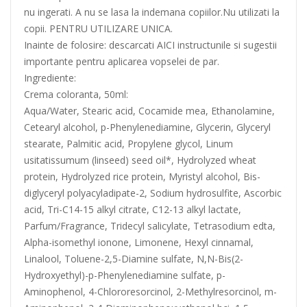
nu ingerati. A nu se lasa la indemana copiilor.Nu utilizati la
copii. PENTRU UTILIZARE UNICA.
Inainte de folosire: descarcati AICI instructunile si sugestii
importante pentru aplicarea vopselei de par.
Ingrediente:
Crema coloranta, 50ml:
Aqua/Water, Stearic acid, Cocamide mea, Ethanolamine,
Cetearyl alcohol, p-Phenylenediamine, Glycerin, Glyceryl
stearate, Palmitic acid, Propylene glycol, Linum
usitatissumum (linseed) seed oil*, Hydrolyzed wheat
protein, Hydrolyzed rice protein, Myristyl alcohol, Bis-
diglyceryl polyacyladipate-2, Sodium hydrosulfite, Ascorbic
acid, Tri-C14-15 alkyl citrate, C12-13 alkyl lactate,
Parfum/Fragrance, Tridecyl salicylate, Tetrasodium edta,
Alpha-isomethyl ionone, Limonene, Hexyl cinnamal,
Linalool, Toluene-2,5-Diamine sulfate, N,N-Bis(2-
Hydroxyethyl)-p-Phenylenediamine sulfate, p-
Aminophenol, 4-Chlororesorcinol, 2-Methylresorcinol, m-