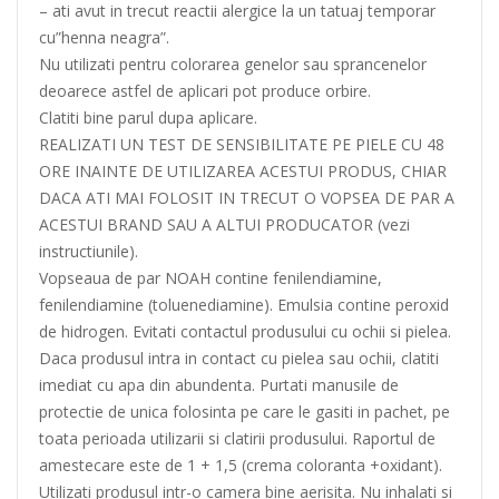
– ati avut in trecut reactii alergice la un tatuaj temporar
cu”henna neagra”.
Nu utilizati pentru colorarea genelor sau sprancenelor
deoarece astfel de aplicari pot produce orbire.
Clatiti bine parul dupa aplicare.
REALIZATI UN TEST DE SENSIBILITATE PE PIELE CU 48
ORE INAINTE DE UTILIZAREA ACESTUI PRODUS, CHIAR
DACA ATI MAI FOLOSIT IN TRECUT O VOPSEA DE PAR A
ACESTUI BRAND SAU A ALTUI PRODUCATOR (vezi
instructiunile).
Vopseaua de par NOAH contine fenilendiamine,
fenilendiamine (toluenediamine). Emulsia contine peroxid
de hidrogen. Evitati contactul produsului cu ochii si pielea.
Daca produsul intra in contact cu pielea sau ochii, clatiti
imediat cu apa din abundenta. Purtati manusile de
protectie de unica folosinta pe care le gasiti in pachet, pe
toata perioada utilizarii si clatirii produsului. Raportul de
amestecare este de 1 + 1,5 (crema coloranta +oxidant).
Utilizati produsul intr-o camera bine aerisita. Nu inhalati si