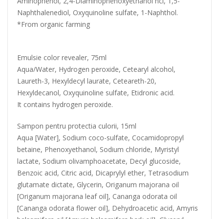
Aminophenol, 2,4-Diaminophenoxyethanol hci, 1,5-
Naphthalenediol, Oxyquinoline sulfate, 1-Naphthol.
*From organic farming
Emulsie color revealer, 75ml
Aqua/Water, Hydrogen peroxide, Cetearyl alcohol,
Laureth-3, Hexyldecyl laurate, Ceteareth-20,
Hexyldecanol, Oxyquinoline sulfate, Etidronic acid.
It contains hydrogen peroxide.
Sampon pentru protectia culorii, 15ml
Aqua [Water], Sodium coco-sulfate, Cocamidopropyl
betaine, Phenoxyethanol, Sodium chloride, Myristyl
lactate, Sodium olivamphoacetate, Decyl glucoside,
Benzoic acid, Citric acid, Dicaprylyl ether, Tetrasodium
glutamate dictate, Glycerin, Origanum majorana oil
[Origanum majorana leaf oil], Cananga odorata oil
[Cananga odorata flower oil], Dehydroacetic acid, Amyris