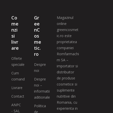
Co
Gr
Magazinul
me
ee
online
nzi
nC
greencosmet
si
os
ic.ro este
livr
me
proprietatea
are
tic.
companiei
ro
Romfarmachi
Oferte
m SA –
speciale
Despre
importator si
noi
distribuitor
Cum
de produse
comand
Despre
cosmetice si
noi –
Livrare
suplimente
informatii
Contact
nutritive din
aditionale
Romania, cu
ANPC
Politica
experienta in
- SAL
de