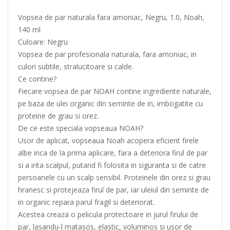
Vopsea de par naturala fara amoniac, Negru, 1.0, Noah,
140 ml
Culoare: Negru
Vopsea de par profesionala naturala, fara amoniac, in
culori subtile, stralucitoare si calde.
Ce contine?
Fiecare vopsea de par NOAH contine ingrediente naturale,
pe baza de ulei organic din seminte de in, imbogatite cu
proteine de grau si orez.
De ce este speciala vopseaua NOAH?
Usor de aplicat, vopseaua Noah acopera eficient firele
albe inca de la prima aplicare, fara a deteriora firul de par
si a irita scalpul, putand fi folosita in siguranta si de catre
persoanele cu un scalp sensibil. Proteinele din orez si grau
hranesc si protejeaza firul de par, iar uleiul din seminte de
in organic repara parul fragil si deteriorat.
Acestea creaza o pelicula protectoare in jurul firului de
par, lasandu-l matasos, elastic, voluminos si usor de