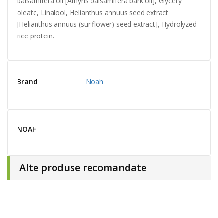
balsamifera oil [Amyris balsamifera bark oil], Glyceryl
oleate, Linalool, Helianthus annuus seed extract
[Helianthus annuus (sunflower) seed extract], Hydrolyzed
rice protein.
Brand
Noah
NOAH
Alte produse recomandate