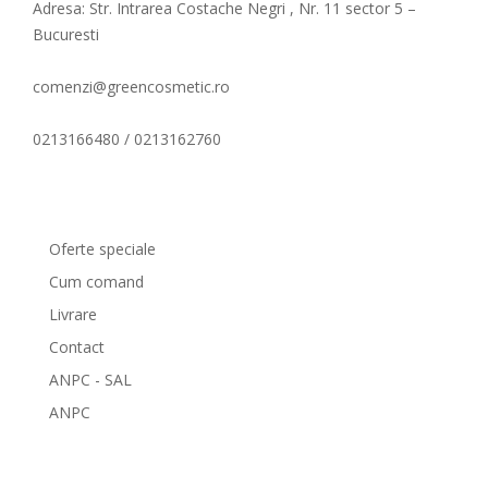
Adresa: Str. Intrarea Costache Negri , Nr. 11 sector 5 –
Bucuresti
comenzi@greencosmetic.ro
0213166480 / 0213162760
Comenzi si livrare
Oferte speciale
Cum comand
Livrare
Contact
ANPC - SAL
ANPC
GreenCosmetic.ro