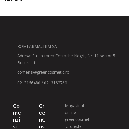
ROMFARMACHIM SA
Adresa: Str. Intrarea Costache Negri , Nr. 11 sector 5 –
Bucuresti
comenzi@greencosmetic.ro
0213166480 / 0213162760
Co
Gr
Magazinul
me
ee
online
nzi
nC
greencosmet
si
os
ic.ro este