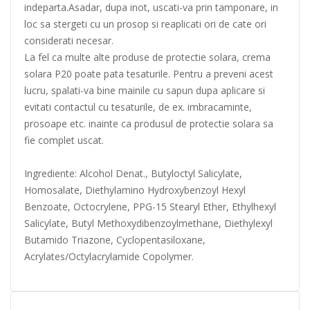
indeparta.Asadar, dupa inot, uscati-va prin tamponare, in
loc sa stergeti cu un prosop si reaplicati ori de cate ori
considerati necesar.
La fel ca multe alte produse de protectie solara, crema
solara P20 poate pata tesaturile. Pentru a preveni acest
lucru, spalati-va bine mainile cu sapun dupa aplicare si
evitati contactul cu tesaturile, de ex. imbracaminte,
prosoape etc. inainte ca produsul de protectie solara sa
fie complet uscat.
Ingrediente: Alcohol Denat., Butyloctyl Salicylate,
Homosalate, Diethylamino Hydroxybenzoyl Hexyl
Benzoate, Octocrylene, PPG-15 Stearyl Ether, Ethylhexyl
Salicylate, Butyl Methoxydibenzoylmethane, Diethylexyl
Butamido Triazone, Cyclopentasiloxane,
Acrylates/Octylacrylamide Copolymer.