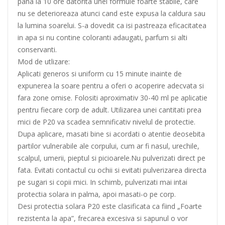
pana la 10 ore datorita unei formule foarte stabile, care
nu se deterioreaza atunci cand este expusa la caldura sau
la lumina soarelui. S-a dovedit ca isi pastreaza eficacitatea
in apa si nu contine coloranti adaugati, parfum si alti
conservanti.
Mod de utlizare:
Aplicati generos si uniform cu 15 minute inainte de
expunerea la soare pentru a oferi o acoperire adecvata si
fara zone omise. Folositi aproximativ 30-40 ml pe aplicatie
pentru fiecare corp de adult. Utilizarea unei cantitati prea
mici de P20 va scadea semnificativ nivelul de protectie.
Dupa aplicare, masati bine si acordati o atentie deosebita
partilor vulnerabile ale corpului, cum ar fi nasul, urechile,
scalpul, umerii, pieptul si picioarele.Nu pulverizati direct pe
fata. Evitati contactul cu ochii si evitati pulverizarea directa
pe sugari si copii mici. In schimb, pulverizati mai intai
protectia solara in palma, apoi masati-o pe corp.
Desi protectia solara P20 este clasificata ca fiind „Foarte
rezistenta la apa”, frecarea excesiva si sapunul o vor