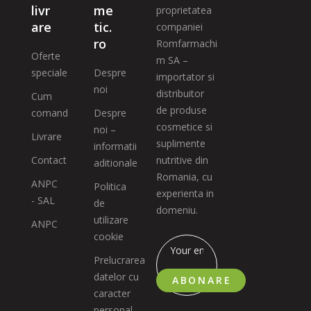
livr
me
proprietatea
are
tic.
companiei
ro
Romfarmachi
Oferte
m SA –
speciale
Despre
importator si
noi
distribuitor
Cum
de produse
comand
Despre
cosmetice si
noi –
Livrare
suplimente
informatii
Contact
nutritive din
aditionale
Romania, cu
ANPC
Politica
experienta in
- SAL
de
domeniu.
utilizare
ANPC
cookie
Prelucrarea
datelor cu
ABONARE
caracter
personal