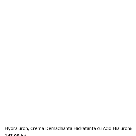
Hydraluron, Crema Demachianta Hidratanta cu Acid Hialuronic,
143.00
lei