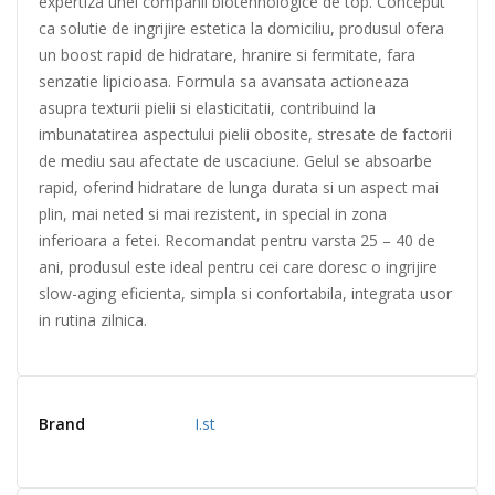
expertiza unei companii biotehnologice de top. Conceput
ca solutie de ingrijire estetica la domiciliu, produsul ofera
un boost rapid de hidratare, hranire si fermitate, fara
senzatie lipicioasa. Formula sa avansata actioneaza
asupra texturii pielii si elasticitatii, contribuind la
imbunatatirea aspectului pielii obosite, stresate de factorii
de mediu sau afectate de uscaciune. Gelul se absoarbe
rapid, oferind hidratare de lunga durata si un aspect mai
plin, mai neted si mai rezistent, in special in zona
inferioara a fetei. Recomandat pentru varsta 25 – 40 de
ani, produsul este ideal pentru cei care doresc o ingrijire
slow-aging eficienta, simpla si confortabila, integrata usor
in rutina zilnica.
Brand
I.st