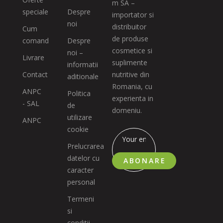
m SA –
speciale
Despre
importator si
noi
distribuitor
Cum
de produse
comand
Despre
cosmetice si
noi –
Livrare
suplimente
informatii
Contact
nutritive din
aditionale
Romania, cu
ANPC
Politica
experienta in
- SAL
de
domeniu.
utilizare
ANPC
cookie
Prelucrarea
datelor cu
ABONARE
caracter
personal
Termeni
si
conditii