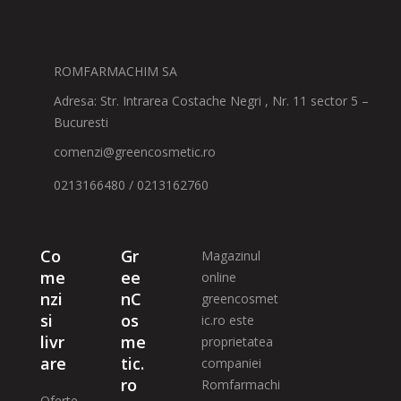
ROMFARMACHIM SA
Adresa: Str. Intrarea Costache Negri , Nr. 11 sector 5 –
Bucuresti
comenzi@greencosmetic.ro
0213166480 / 0213162760
Co
Gr
Magazinul
me
ee
online
nzi
nC
greencosmet
si
os
ic.ro este
livr
me
proprietatea
are
tic.
companiei
ro
Romfarmachi
Oferte