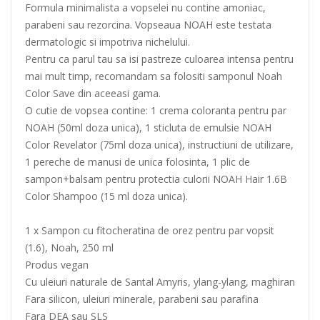
Formula minimalista a vopselei nu contine amoniac,
parabeni sau rezorcina. Vopseaua NOAH este testata
dermatologic si impotriva nichelului.
Pentru ca parul tau sa isi pastreze culoarea intensa pentru
mai mult timp, recomandam sa folositi samponul Noah
Color Save din aceeasi gama.
O cutie de vopsea contine: 1 crema coloranta pentru par
NOAH (50ml doza unica), 1 sticluta de emulsie NOAH
Color Revelator (75ml doza unica), instructiuni de utilizare,
1 pereche de manusi de unica folosinta, 1 plic de
sampon+balsam pentru protectia culorii NOAH Hair 1.6B
Color Shampoo (15 ml doza unica).
1 x Sampon cu fitocheratina de orez pentru par vopsit
(1.6), Noah, 250 ml
Produs vegan
Cu uleiuri naturale de Santal Amyris, ylang-ylang, maghiran
Fara silicon, uleiuri minerale, parabeni sau parafina
Fara DEA sau SLS