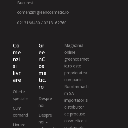
Bucuresti
comenzi@greencosmetic.ro
0213166480 / 0213162760
Co
Gr
Magazinul
me
ee
online
nzi
nC
greencosmet
si
os
ic.ro este
livr
me
proprietatea
are
tic.
companiei
ro
Romfarmachi
Oferte
m SA –
speciale
Despre
importator si
noi
distribuitor
Cum
de produse
comand
Despre
cosmetice si
noi –
Livrare
suplimente