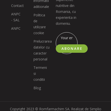
informatii
Contact
nutritive din
aditionale
Romania, cu
ANPC
Politica
experienta in
- SAL
de
domeniu.
utilizare
ANPC
cookie
Prelucrarea
datelor cu
ABONARE
caracter
personal
Termeni
si
conditii
Blog
Copyright 2023 © Romfarmachim SA. Realizat de Simplio