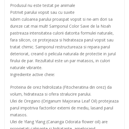
Produsul nu este testat pe animale
Potrivit parului vopsit sau cu suvite
Iubim culoarea parului proaspat vopsit si ne-am dori sa
dureze cat mai mult! Samponul Color Save de la Noah
pastreaza intensitatea culorii datorita formulei naturale,
fara silicon, ce protejeaza si hidrateaza parul vopsit sau
tratat chimic. Samponul restructureaza si repara parul
deteriorat, creand o pelicula naturala de protectie in jurul
firului de par. Rezultatul este un par matasos, in culori
naturale vibrante.
Ingrediente active cheie:
Proteina de orez hidrolizata (Fitocheratina din orez) da
volum, hidrateaza si ofera stralucire parului.
Ulei de Oregano (Origanum Majorana Leaf Oil) protejeaza
parul impotriva factorilor externi de mediu, lasand parul
matasos.
Ulei de Ylang Ylang (Cananga Odorata flower oil) are
proprietati calmante si hidratante, ameliorand