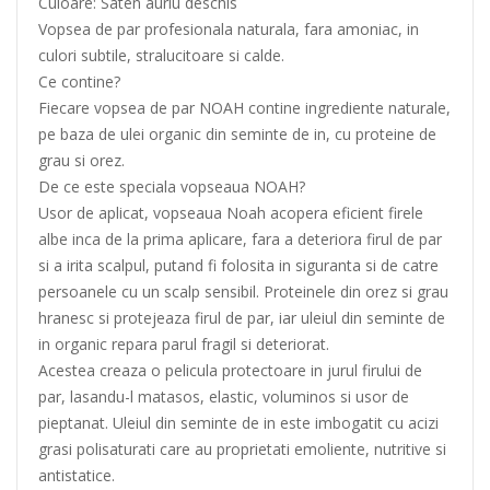
Culoare: Saten auriu deschis
Vopsea de par profesionala naturala, fara amoniac, in
culori subtile, stralucitoare si calde.
Ce contine?
Fiecare vopsea de par NOAH contine ingrediente naturale,
pe baza de ulei organic din seminte de in, cu proteine de
grau si orez.
De ce este speciala vopseaua NOAH?
Usor de aplicat, vopseaua Noah acopera eficient firele
albe inca de la prima aplicare, fara a deteriora firul de par
si a irita scalpul, putand fi folosita in siguranta si de catre
persoanele cu un scalp sensibil. Proteinele din orez si grau
hranesc si protejeaza firul de par, iar uleiul din seminte de
in organic repara parul fragil si deteriorat.
Acestea creaza o pelicula protectoare in jurul firului de
par, lasandu-l matasos, elastic, voluminos si usor de
pieptanat. Uleiul din seminte de in este imbogatit cu acizi
grasi polisaturati care au proprietati emoliente, nutritive si
antistatice.