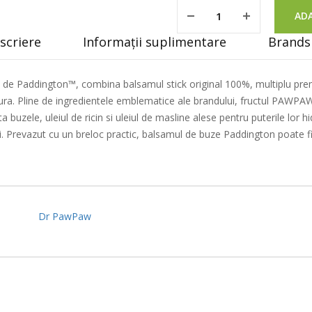
ADA
scriere
Informații suplimentare
Brands 
de Paddington™, combina balsamul stick original 100%, multiplu prem
ra. Pline de ingredientele emblematice ale brandului, fructul PAWPAW 
 buzele, uleiul de ricin si uleiul de masline alese pentru puterile lor 
 zi. Prevazut cu un breloc practic, balsamul de buze Paddington poate fi
Dr PawPaw