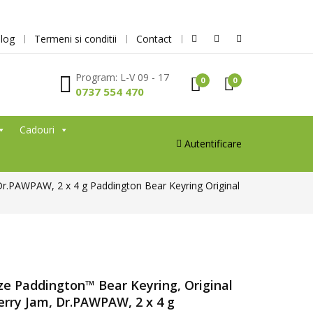
log
Termeni si conditii
Contact
Program: L-V 09 - 17
0
0
0737 554 470
Cadouri
Autentificare
Dr.PAWPAW, 2 x 4 g Paddington Bear Keyring Original
ze Paddington™ Bear Keyring, Original
rry Jam, Dr.PAWPAW, 2 x 4 g