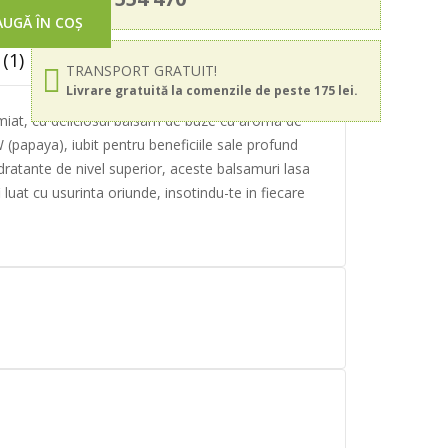
UGĂ ÎN COȘ
(1)
TRANSPORT GRATUIT!
Livrare gratuită la comenzile de peste 175 lei.
iat, cu deliciosul balsam de buze cu aroma de
(papaya), iubit pentru beneficiile sale profund
hidratante de nivel superior, aceste balsamuri lasa
 luat cu usurinta oriunde, insotindu-te in fiecare