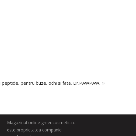
peptide, pentru buze, ochi si fata, Dr.PAWPAW, 10 ml
Esenta
185.
Magazinul online greencosmetic.ro
este proprietatea companiei