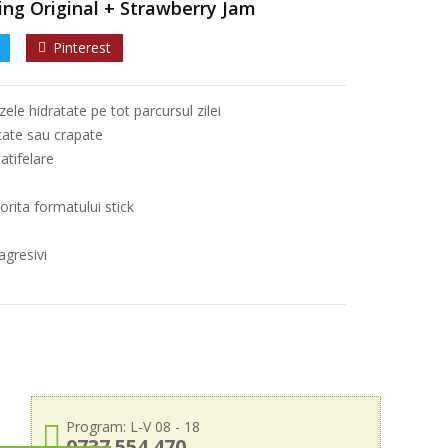
ng Original + Strawberry Jam
Pinterest
ele hidratate pe tot parcursul zilei
cate sau crapate
atifelare
orita formatului stick
agresivi
Program: L-V 08 - 18
0737 554 470