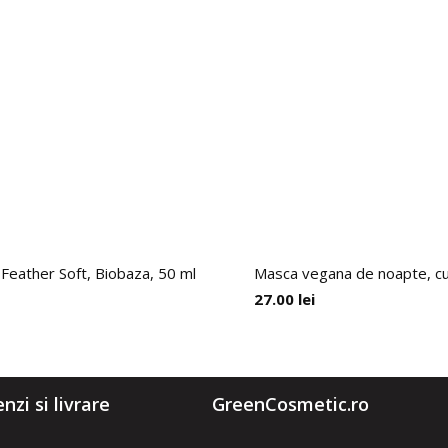
 Feather Soft, Biobaza, 50 ml
Masca vegana de noapte, cu 
27.00
lei
zi si livrare
GreenCosmetic.ro