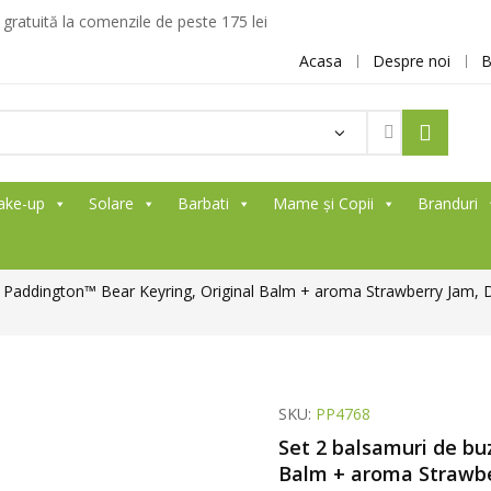
ratuită la comenzile de peste 175 lei
Acasa
Despre noi
B
ake-up
Solare
Barbati
Mame și Copii
Branduri
e Paddington™ Bear Keyring, Original Balm + aroma Strawberry Jam, 
SKU:
PP4768
Set 2 balsamuri de bu
Balm + aroma Strawbe