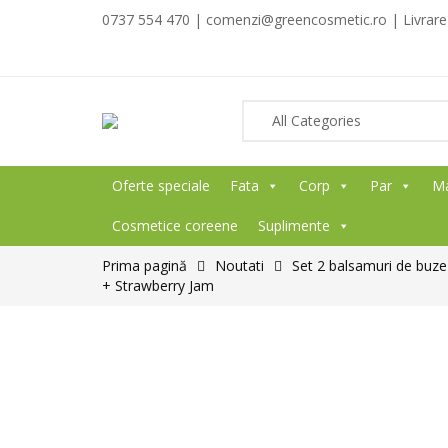
0737 554 470 | comenzi@greencosmetic.ro | Livrare g
Oferte speciale
Fata
Corp
Par
M
Cosmetice coreene
Suplimente
Prima pagină
Noutati
Set 2 balsamuri de buz
+ Strawberry Jam