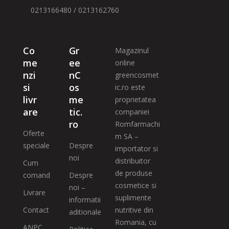
0213166480 / 0213162760
Co
Gr
Magazinul
me
ee
online
nzi
nC
greencosmet
si
os
ic.ro este
livr
me
proprietatea
are
tic.
companiei
ro
Romfarmachi
Oferte
m SA –
speciale
Despre
importator si
noi
distribuitor
Cum
de produse
comand
Despre
cosmetice si
noi –
Livrare
suplimente
informatii
Contact
nutritive din
aditionale
Romania, cu
ANPC