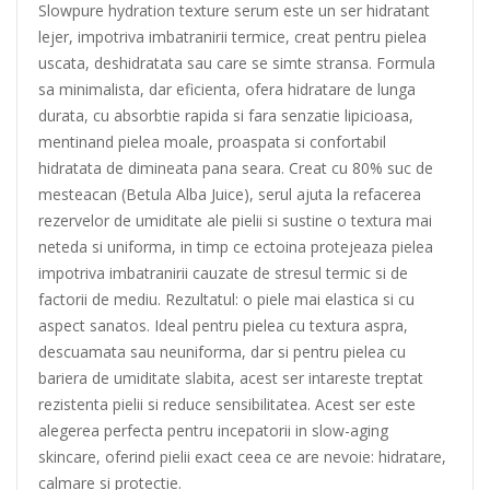
Slowpure hydration texture serum este un ser hidratant
lejer, impotriva imbatranirii termice, creat pentru pielea
uscata, deshidratata sau care se simte stransa. Formula
sa minimalista, dar eficienta, ofera hidratare de lunga
durata, cu absorbtie rapida si fara senzatie lipicioasa,
mentinand pielea moale, proaspata si confortabil
hidratata de dimineata pana seara. Creat cu 80% suc de
mesteacan (Betula Alba Juice), serul ajuta la refacerea
rezervelor de umiditate ale pielii si sustine o textura mai
neteda si uniforma, in timp ce ectoina protejeaza pielea
impotriva imbatranirii cauzate de stresul termic si de
factorii de mediu. Rezultatul: o piele mai elastica si cu
aspect sanatos. Ideal pentru pielea cu textura aspra,
descuamata sau neuniforma, dar si pentru pielea cu
bariera de umiditate slabita, acest ser intareste treptat
rezistenta pielii si reduce sensibilitatea. Acest ser este
alegerea perfecta pentru incepatorii in slow-aging
skincare, oferind pielii exact ceea ce are nevoie: hidratare,
calmare si protectie.