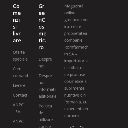
Co
Gr
Magazinul
me
ee
online
nzi
nC
greencosmet
si
os
ic.ro este
livr
me
proprietatea
are
tic.
companiei
ro
Romfarmachi
Oferte
m SA –
speciale
Despre
importator si
noi
distribuitor
Cum
de produse
comand
Despre
cosmetice si
noi –
Livrare
suplimente
informatii
Contact
nutritive din
aditionale
Romania, cu
ANPC
Politica
experienta in
- SAL
de
domeniu.
utilizare
ANPC
cookie