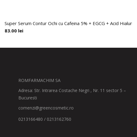
Super Serum Contur Ochi cu Cafeina 5% + EGCG + Acid Hialuronic
83.00
lei
ROMFARMACHIM SA
Adresa: Str. Intrarea Costache Negri , Nr. 11 sector 5 –
Bucuresti
comenzi@greencosmetic.ro
0213166480 / 0213162760