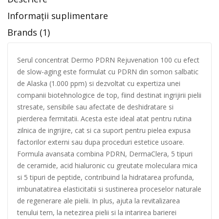
Informații suplimentare
Brands (1)
Serul concentrat Dermo PDRN Rejuvenation 100 cu efect
de slow-aging este formulat cu PDRN din somon salbatic
de Alaska (1.000 ppm) si dezvoltat cu expertiza unei
companii biotehnologice de top, fiind destinat ingrijirii pielii
stresate, sensibile sau afectate de deshidratare si
pierderea fermitatii. Acesta este ideal atat pentru rutina
zilnica de ingrijire, cat si ca suport pentru pielea expusa
factorilor externi sau dupa proceduri estetice usoare.
Formula avansata combina PDRN, DermaClera, 5 tipuri
de ceramide, acid hialuronic cu greutate moleculara mica
si 5 tipuri de peptide, contribuind la hidratarea profunda,
imbunatatirea elasticitatii si sustinerea proceselor naturale
de regenerare ale pielii. In plus, ajuta la revitalizarea
tenului tern, la netezirea pielii si la intarirea barierei