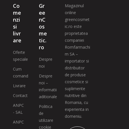
Co
Gr
Magazinul
me
ee
online
nzi
nC
greencosmet
si
os
ic.ro este
livr
me
proprietatea
are
tic.
companiei
ro
Romfarmachi
Oferte
m SA –
speciale
Despre
importator si
noi
distribuitor
Cum
de produse
comand
Despre
cosmetice si
noi –
Livrare
suplimente
informatii
Contact
nutritive din
aditionale
Romania, cu
ANPC
Politica
experienta in
- SAL
de
domeniu.
utilizare
ANPC
cookie