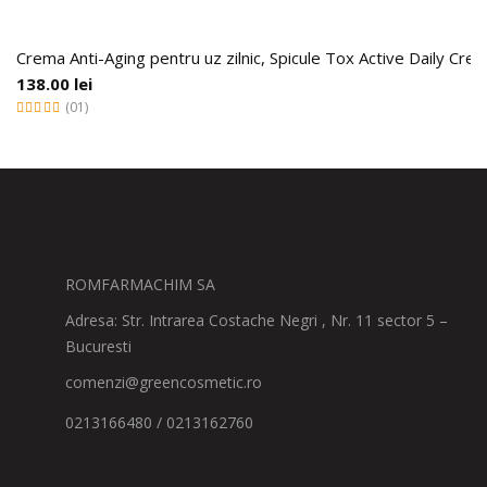
Crema Anti-Aging pentru uz zilnic, Spicule Tox Active Daily Cre
138.00
lei
(01)
ROMFARMACHIM SA
Adresa: Str. Intrarea Costache Negri , Nr. 11 sector 5 –
Bucuresti
comenzi@greencosmetic.ro
0213166480 / 0213162760