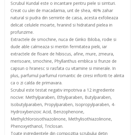
Scrubul Kundal este o incantare pentru piele si simturi.
Creat cu ulei de macadamia, unt de shea, 46% zahar
natural si pudra din seminte de caisa, acesta exfolieaza
delicat celulele moarte, hranind si hidratand pielea in
profunzime.
Extractele de smochine, nuca de Ginko Biloba, rodie si
dude able calmeaza si mentin fermitatea pielii, iar
extractele de floare de hibiscus, afine, mure, zmeura,
merisoare, smochine, Phyllanthus emblica si frunze de
capsun o hranesc si rasfata cu vitamine si minerale. In
plus, parfumul parfumul romantic de ciresi infloriti te alinta
ca o zi calda de primavara.
Scrubul este testat negativ impotriva a 12 ingrediente
nocive: Methylparaben, Ethylparaben, Butylparaben,
Isobutylparaben, Propylparaben, Isopropylparaben, 4-
Hydroxybenzoic Acid, Benzophenone,
Methylchloroisothiazolinone, Methylisothiazolinone,
Phenoxyethanol, Triclosan.
Toate ingredientele din compozitia scrubului detin