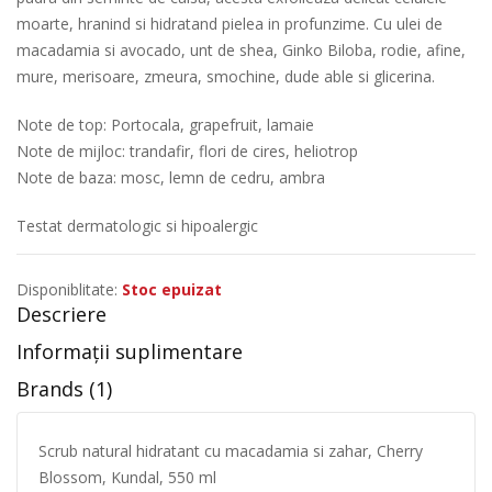
moarte, hranind si hidratand pielea in profunzime. Cu ulei de
macadamia si avocado, unt de shea, Ginko Biloba, rodie, afine,
mure, merisoare, zmeura, smochine, dude able si glicerina.
Note de top: Portocala, grapefruit, lamaie
Note de mijloc: trandafir, flori de cires, heliotrop
Note de baza: mosc, lemn de cedru, ambra
Testat dermatologic si hipoalergic
Disponiblitate:
Stoc epuizat
Descriere
Informații suplimentare
Brands (1)
Scrub natural hidratant cu macadamia si zahar, Cherry
Blossom, Kundal, 550 ml