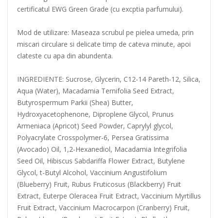
certificatul EWG Green Grade (cu excptia parfumului).
Mod de utilizare: Maseaza scrubul pe pielea umeda, prin
miscari circulare si delicate timp de cateva minute, apoi
clateste cu apa din abundenta.
INGREDIENTE: Sucrose, Glycerin, C12-14 Pareth-12, Silica,
Aqua (Water), Macadamia Ternifolia Seed Extract,
Butyrospermum Parkii (Shea) Butter,
Hydroxyacetophenone, Diproplene Glycol, Prunus
Armeniaca (Apricot) Seed Powder, Caprylyl glycol,
Polyacrylate Crosspolymer-6, Persea Gratissima
(Avocado) Oil, 1,2-Hexanediol, Macadamia Integrifolia
Seed Oil, Hibiscus Sabdariffa Flower Extract, Butylene
Glycol, t-Butyl Alcohol, Vaccinium Angustifolium
(Blueberry) Fruit, Rubus Fruticosus (Blackberry) Fruit
Extract, Euterpe Oleracea Fruit Extract, Vaccinium Myrtillus
Fruit Extract, Vaccinium Macrocarpon (Cranberry) Fruit,