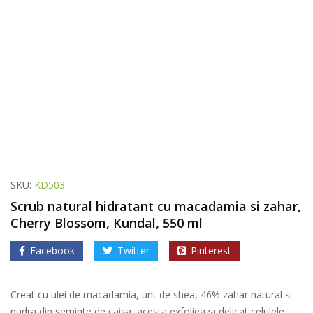
SKU:
KD503
Scrub natural hidratant cu macadamia si zahar,
Cherry Blossom, Kundal, 550 ml
Facebook
Twitter
Pinterest
Creat cu ulei de macadamia, unt de shea, 46% zahar natural si
pudra din seminte de caisa, acesta exfolieaza delicat celulele