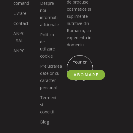
de produse
comand
Despre
cosmetice si
noi –
Livrare
suplimente
informatii
Contact
nutritive din
aditionale
Romania, cu
ANPC
Politica
experienta in
- SAL
de
domeniu.
utilizare
ANPC
cookie
Prelucrarea
datelor cu
ABONARE
caracter
personal
Termeni
si
conditii
Blog