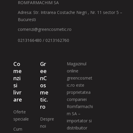
ROMFARMACHIM SA
Adresa: Str. Intrarea Costache Negri , Nr. 11 sector 5 –
Bucuresti
comenzi@greencosmetic.ro
0213166480 / 0213162760
Co
Gr
Magazinul
me
ee
online
nzi
nC
greencosmet
si
os
ic.ro este
livr
me
proprietatea
are
tic.
companiei
ro
Romfarmachi
Oferte
m SA –
speciale
Despre
importator si
noi
distribuitor
Cum