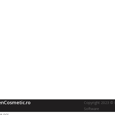
enCosmetic.ro
Copyright 2023 © 
Software
e noi