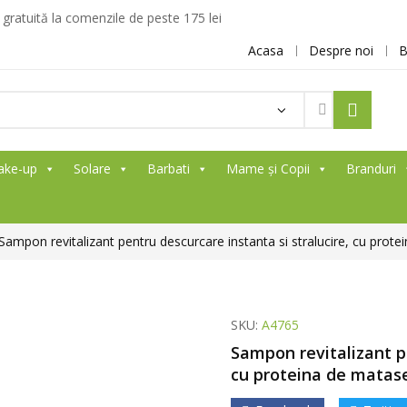
ratuită la comenzile de peste 175 lei
Acasa
Despre noi
B
Products
search
ake-up
Solare
Barbati
Mame și Copii
Branduri
Sampon revitalizant pentru descurcare instanta si stralucire, cu prote
SKU:
A4765
Sampon revitalizant pe
cu proteina de matase,