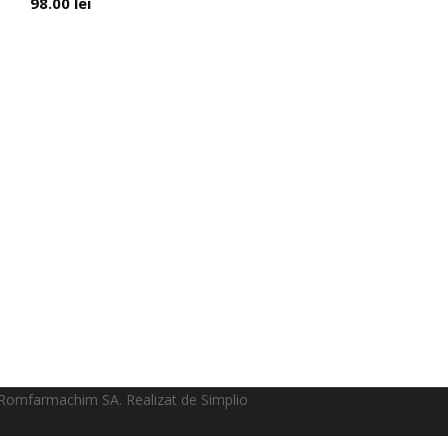
98.00
lei
Romfarmachim SA. Realizat de Simplio