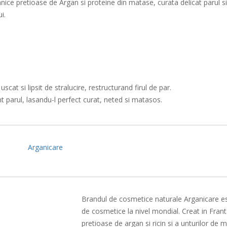
ice pretioase de Argan si proteine ​​din matase, curata delicat parul si 
i.
cat si lipsit de stralucire, restructurand firul de par.
 parul, lasandu-l perfect curat, neted si matasos.
Arganicare
Brandul de cosmetice naturale Arganicare est
de cosmetice la nivel mondial. Creat in Fran
pretioase de argan si ricin si a unturilor d