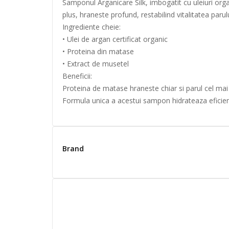
Samponul Arganicare Silk, imbogatit cu uleiuri organ
plus, hraneste profund, restabilind vitalitatea parulu
Ingrediente cheie:
• Ulei de argan certificat organic
• Proteina din matase
• Extract de musetel
Beneficii:
Proteina de matase hraneste chiar si parul cel mai us
Formula unica a acestui sampon hidrateaza eficient
Brand