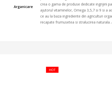
crea o gama de produse dedicate ingrijirii par
Arganicare
ajutorul vitaminelor, Omega 3,5,7 si 9 si a aci
ce au la baza ingrediente din agriculturi orga
recapate frumusetea si stralucirea naturala.
HOT