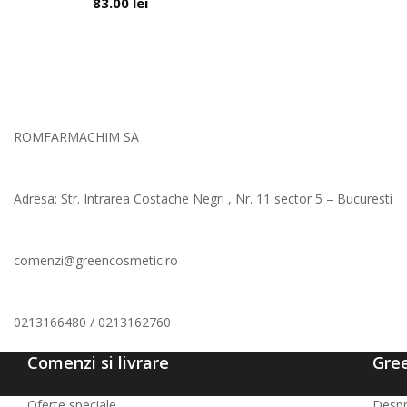
83.00
lei
ROMFARMACHIM SA
Adresa: Str. Intrarea Costache Negri , Nr. 11 sector 5 – Bucuresti
comenzi@greencosmetic.ro
0213166480 / 0213162760
Comenzi si livrare
Gre
Oferte speciale
Despr