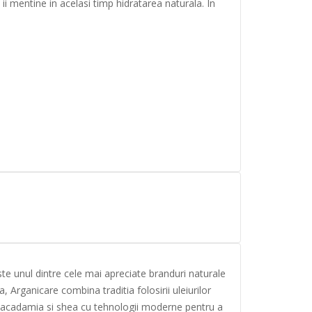
ii mentine in acelasi timp hidratarea naturala. In
e unul dintre cele mai apreciate branduri naturale
ta, Arga
nicare combina traditia folosirii uleiurilor
e macadamia si shea cu tehnologii moderne pentru a