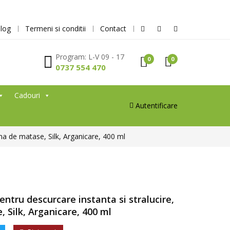
log
Termeni si conditii
Contact
Program: L-V 09 - 17
0
0
0737 554 470
Cadouri
Autentificare
ina de matase, Silk, Arganicare, 400 ml
ntru descurcare instanta si stralucire,
 Silk, Arganicare, 400 ml