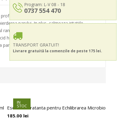
Program: L-V 08 - 18
0737 554 470
n profunzime scalpul de impuritati, exces de sebum
erderea parului. In plus, calmeaza iritatiile,
l ramane neted, rezistent si protejat impotriva
id hialuronic, care hranesc intens si fortifica atat
TRANSPORT GRATUIT!
parului, a sustine sanatatea foliculilor si a
Livrare gratuită la comenzile de peste 175 lei.
IN
STOC
ml
Esenta Hidratanta pentru Echilibrarea Microbiomului, Indeed,
185.00
lei