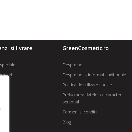
zi si livrare
GreenCosmetic.ro
speciale
Despre noi
omand
Despre noi – informatii aditionale
Politica de utilizare cookie
t
Prelucrarea datelor cu caracter
personal
 SAL
d
Termeni si conditii
Blog