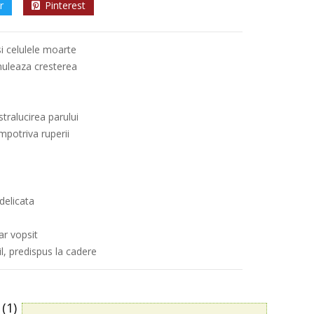
r
Pinterest
si celulele moarte
muleaza cresterea
stralucirea parului
impotriva ruperii
delicata
ar vopsit
il, predispus la cadere
(1)