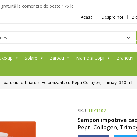
ratuită la comenzile de peste 175 lei
Acasa
Despre noi
Bl
ake-up
Solare
Barbati
Mame și Copii
Branduri
 parului, fortifiant si volumizant, cu Pepti Collagen, Trimay, 310 ml
SKU:
TRY1102
Sampon impotriva cader
Pepti Collagen, Trima