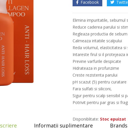
Facebook
Twitte
Elimina impuritatile, sebumul 
Reduce caderea parului si sti
Regleaza productia de sebum
Calmeaza iritatiile scalpului
Reda volumul, elasticitatea si 
Intareste firul si il protejeaza 
Previne varfurile despicate
Hidrateaza in profunzime
Creste rezistenta parului
pH scazut (5) pentru curatare 
Fara sulfati si siliconi,
Sigur pentru scalp sensibil si p
Potrivit pentru par gras si frag
Disponiblitate:
Stoc epuizat
scriere
Informații suplimentare
Brands 