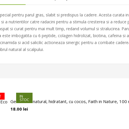
ial pentru parul gras, slabit si predispus la cadere. Acesta curata i
si a nutrientilor catre radacini pentru a stimula cresterea si a reduce pi
pat si curat pentru mai mult timp, redand volumul si stralucirea. Paru
a este imbogatita cu 6 peptide, colagen hidrolizat, biotina, cafeina si ac
acinamida si acid salicilic actioneaza sinergic pentru a combate caderea 
rul natural al scalpului.
T
IN
STOC
Gel de dus natural, hidratant, cu cocos, Faith in Nature, 100 
 Eco
18.00
lei