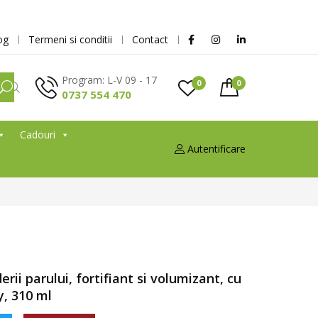
og
Termeni si conditii
Contact
Program: L-V 09 - 17
0
0
0737 554 470
Cadouri
Autentificare
ii parului, fortifiant si volumizant, cu
y, 310 ml