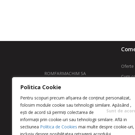
Comen
Oferte 
ROMFARMACHIM SA
Cum c
Adresa: Str. Intrarea Costache
Politica Cookie
Livrare
Negri , Nr. 11 sector 5 – Bucuresti
Contac
Pentru scopuri precum afișarea de conținut personalizat,
folosim module cookie sau tehnologii similare. Apăsând
,
comenzi@greencosmetic.ro
ANPC -
Sunt de acor
ești de acord să permiți colectarea de
0213166480 / 0213162760
ANPC
informații prin cookie-uri sau tehnologii similare. Află in
sectiunea
Politica de Cookies
mai multe despre cookie-uri,
inclusiv despre posibilitatea retragerii acordului.