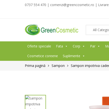
0737 554 470 | comenzi@greencosmetic.ro | Livrare g
Oferte speciale
Fata
Corp
Par
M
Cosmetice coreene
Suplimente
Prima pagină
Sampon
Sampon impotriva caderii