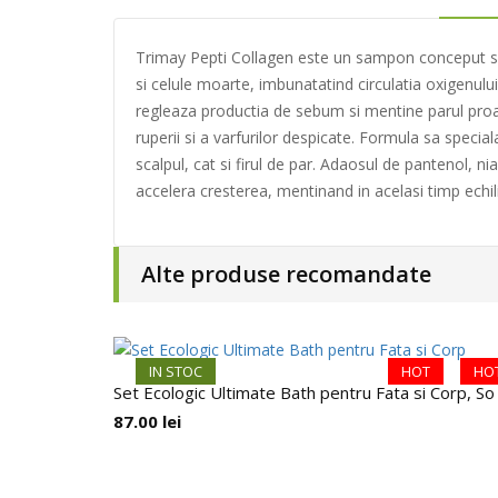
Trimay Pepti Collagen este un sampon conceput spec
si celule moarte, imbunatatind circulatia oxigenului 
regleaza productia de sebum si mentine parul proas
ruperii si a varfurilor despicate. Formula sa special
scalpul, cat si firul de par. Adaosul de pantenol, ni
accelera cresterea, mentinand in acelasi timp echilib
Alte produse recomandate
IN STOC
HOT
HO
Set Ecologic Ultimate Bath pentru Fata si Corp, So
87.00
lei