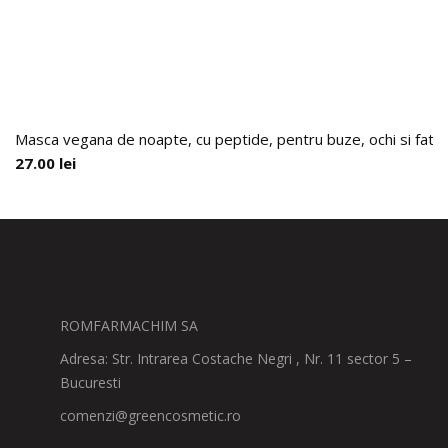
Masca vegana de noapte, cu peptide, pentru buze, ochi si fat
27.00
lei
ROMFARMACHIM SA
Adresa: Str. Intrarea Costache Negri , Nr. 11 sector 5 –
Bucuresti
comenzi@greencosmetic.ro