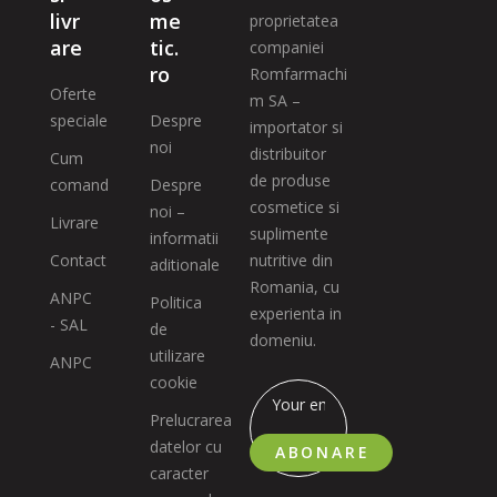
livr
me
proprietatea
are
tic.
companiei
ro
Romfarmachi
Oferte
m SA –
speciale
Despre
importator si
noi
distribuitor
Cum
de produse
comand
Despre
cosmetice si
noi –
Livrare
suplimente
informatii
Contact
nutritive din
aditionale
Romania, cu
ANPC
Politica
experienta in
- SAL
de
domeniu.
utilizare
ANPC
cookie
Prelucrarea
datelor cu
ABONARE
caracter