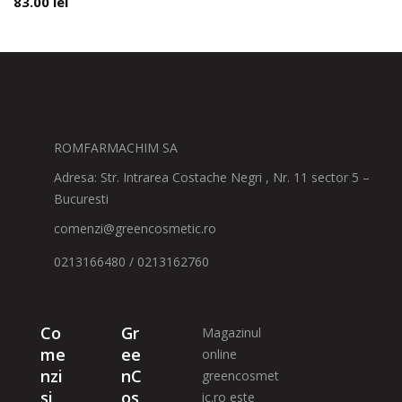
83.00
lei
ROMFARMACHIM SA
Adresa: Str. Intrarea Costache Negri , Nr. 11 sector 5 –
Bucuresti
comenzi@greencosmetic.ro
0213166480 / 0213162760
Co
Gr
Magazinul
me
ee
online
nzi
nC
greencosmet
si
os
ic.ro este