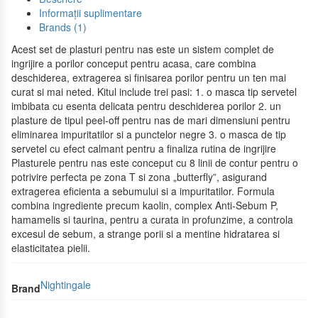
Informații suplimentare
Brands (1)
Acest set de plasturi pentru nas este un sistem complet de
ingrijire a porilor conceput pentru acasa, care combina
deschiderea, extragerea si finisarea porilor pentru un ten mai
curat si mai neted. Kitul include trei pasi: 1. o masca tip servetel
imbibata cu esenta delicata pentru deschiderea porilor 2. un
plasture de tipul peel-off pentru nas de mari dimensiuni pentru
eliminarea impuritatilor si a punctelor negre 3. o masca de tip
servetel cu efect calmant pentru a finaliza rutina de ingrijire
Plasturele pentru nas este conceput cu 8 linii de contur pentru o
potrivire perfecta pe zona T si zona „butterfly”, asigurand
extragerea eficienta a sebumului si a impuritatilor. Formula
combina ingrediente precum kaolin, complex Anti-Sebum P,
hamamelis si taurina, pentru a curata in profunzime, a controla
excesul de sebum, a strange porii si a mentine hidratarea si
elasticitatea pielii.
Nightingale
Brand