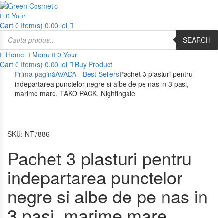
0
Your
Cart
0 Item(s)
0.00
lei
Products
search
SEARCH
Home
Menu
0
Your
Cart
0 Item(s)
0.00
lei
Buy Product
Prima pagină
AVADA - Best Sellers
Pachet 3 plasturi pentru
indepartarea punctelor negre si albe de pe nas in 3 pasi,
marime mare, TAKO PACK, Nightingale
SKU:
NT7886
Pachet 3 plasturi pentru
indepartarea punctelor
negre si albe de pe nas in
3 pasi, marime mare,