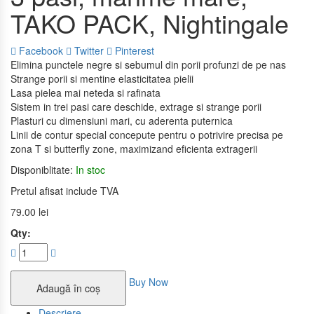
TAKO PACK, Nightingale
Facebook
Twitter
Pinterest
Elimina punctele negre si sebumul din porii profunzi de pe nas
Strange porii si mentine elasticitatea pielii
Lasa pielea mai neteda si rafinata
Sistem in trei pasi care deschide, extrage si strange porii
Plasturi cu dimensiuni mari, cu aderenta puternica
Linii de contur special concepute pentru o potrivire precisa pe
zona T si butterfly zone, maximizand eficienta extragerii
Disponiblitate:
In stoc
Pretul afisat include TVA
79.00
lei
Qty:
Buy Now
Adaugă în coș
Descriere