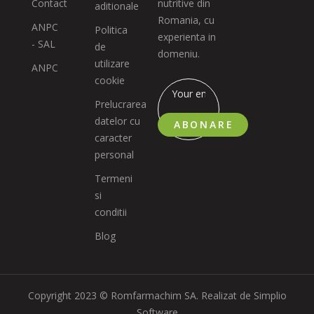
Contact
nutritive din
aditionale
Romania, cu
ANPC
Politica
experienta in
- SAL
de
domeniu.
utilizare
ANPC
cookie
Prelucrarea
datelor cu
ABONARE
caracter
personal
Termeni
si
conditii
Blog
Copyright 2023 © Romfarmachim SA. Realizat de Simplio
Software