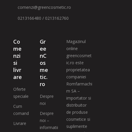
comenzi@greencosmetic.ro
0213166480 / 0213162760
Co
Gr
Magazinul
me
ee
online
nzi
nC
greencosmet
si
os
ic.ro este
livr
me
proprietatea
are
tic.
companiei
ro
Romfarmachi
Oferte
m SA –
speciale
Despre
importator si
noi
distribuitor
Cum
de produse
comand
Despre
cosmetice si
noi –
Livrare
suplimente
informatii