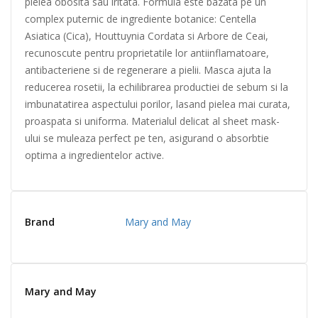
pielea obosita sau iritata. Formula este bazata pe un
complex puternic de ingrediente botanice: Centella
Asiatica (Cica), Houttuynia Cordata si Arbore de Ceai,
recunoscute pentru proprietatile lor antiinflamatoare,
antibacteriene si de regenerare a pielii. Masca ajuta la
reducerea rosetii, la echilibrarea productiei de sebum si la
imbunatatirea aspectului porilor, lasand pielea mai curata,
proaspata si uniforma. Materialul delicat al sheet mask-
ului se muleaza perfect pe ten, asigurand o absorbtie
optima a ingredientelor active.
Brand
Mary and May
Mary and May