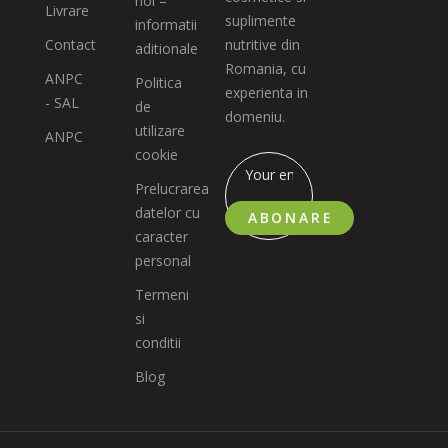
noi –
Livrare
suplimente
informatii
Contact
nutritive din
aditionale
Romania, cu
ANPC
Politica
experienta in
- SAL
de
domeniu.
utilizare
ANPC
cookie
Prelucrarea
datelor cu
ABONARE
caracter
personal
Termeni
si
conditii
Blog