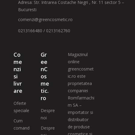
Adresa: Str. Intrarea Costache Negri , Nr. 11 sector 5 –
Bucuresti
comenzi@greencosmetic.ro
0213166480 / 0213162760
Co
Gr
Magazinul
me
ee
online
nzi
nC
greencosmet
si
os
ic.ro este
livr
me
proprietatea
are
tic.
companiei
ro
Romfarmachi
Oferte
m SA –
speciale
Despre
importator si
noi
distribuitor
Cum
de produse
comand
Despre
cosmetice si