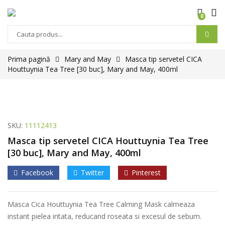
0
Prima pagină
Mary and May
Masca tip servetel CICA
Houttuynia Tea Tree [30 buc], Mary and May, 400ml
SKU:
11112413
Masca tip servetel CICA Houttuynia Tea Tree
[30 buc], Mary and May, 400ml
Facebook
Twitter
Pinterest
Masca Cica Houttuynia Tea Tree Calming Mask calmeaza
instant pielea iritata, reducand roseata si excesul de sebum.