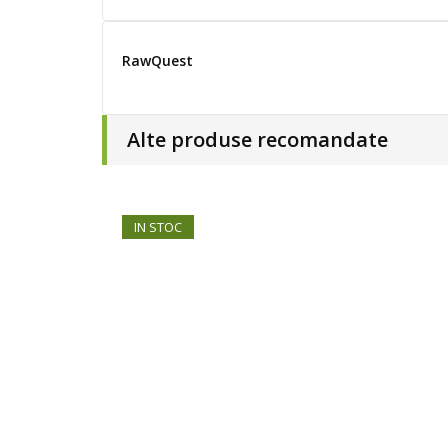
RawQuest
Alte produse recomandate
IN STOC