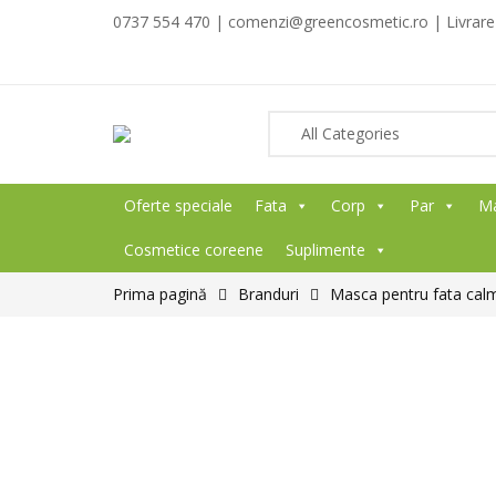
0737 554 470 | comenzi@greencosmetic.ro | Livrare g
Oferte speciale
Fata
Corp
Par
M
Cosmetice coreene
Suplimente
Prima pagină
Branduri
Masca pentru fata calm