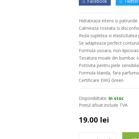
Facebook
Twitter
Hidrateaza intens si patrunde
Calmeaza roseata si disconfortu
Reda supletea si elasticitatea 
Se adapteaza perfect conturulu
Formula usoara, non-lipicioas
Tesatura moale din bumbac s
Potrivita pentru piele sensibila
Formula blanda, fara parfumuri
Certificare EWG Green
Disponiblitate:
In stoc
Pretul afisat include TVA
19.00
lei