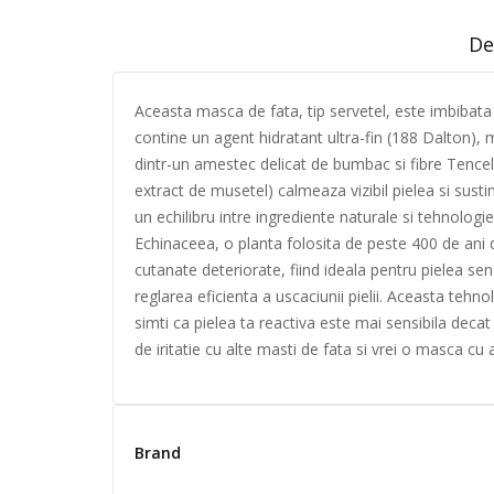
De
Aceasta masca de fata, tip servetel, este imbibata 
contine un agent hidratant ultra-fin (188 Dalton), m
dintr-un amestec delicat de bumbac si fibre Tence
extract de musetel) calmeaza vizibil pielea si susti
un echilibru intre ingrediente naturale si tehnologi
Echinaceea, o planta folosita de peste 400 de ani d
cutanate deteriorate, fiind ideala pentru pielea sens
reglarea eficienta a uscaciunii pielii. Aceasta tehnol
simti ca pielea ta reactiva este mai sensibila decat 
de iritatie cu alte masti de fata si vrei o masca c
Brand