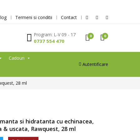
log
Termeni si conditii
Contact
Program: L-V 09 - 17
0
0
0737 554 470
Cadouri
Autentificare
awquest, 28 ml
manta si hidratanta cu echinacea,
la & uscata, Rawquest, 28 ml