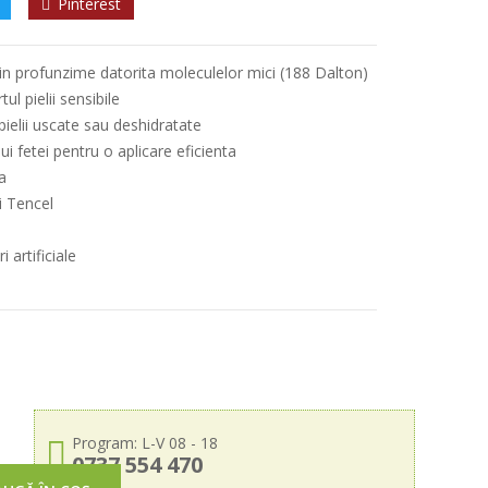
Pinterest
 in profunzime datorita moleculelor mici (188 Dalton)
l pielii sensibile
pielii uscate sau deshidratate
i fetei pentru o aplicare eficienta
a
i Tencel
 artificiale
Program: L-V 08 - 18
0737 554 470