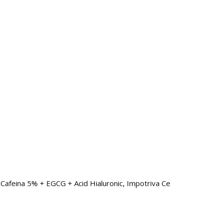
afeina 5% + EGCG + Acid Hialuronic, Impotriva Cearcanelor si Ridu