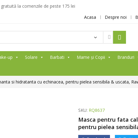
ratuită la comenzile de peste 175 lei
Acasa
Despre noi
B
ake-up
Solare
Barbati
Mame și Copii
Branduri
anta si hidratanta cu echinacea, pentru pielea sensibila & uscata, R
SKU:
RQ8637
Masca pentru fata cal
pentru pielea sensibi