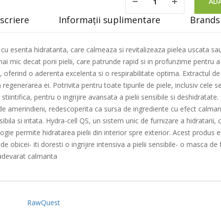
ADA
scriere
Informații suplimentare
Brands 
cu esenta hidratanta, care calmeaza si revitalizeaza pielea uscata sau 
ai mic decat porii pielii, care patrunde rapid si in profunzime pentru a 
l, oferind o aderenta excelenta si o respirabilitate optima. Extractu
n regenerarea ei. Potrivita pentru toate tipurile de piele, inclusiv ce
e stiintifica, pentru o ingrijire avansata a pielii sensibile si deshidr
e amerindieni, redescoperita ca sursa de ingrediente cu efect calmant.
ibila si iritata. Hydra-cell QS, un sistem unic de furnizare a hidratarii
ogie permite hidratarea pielii din interior spre exterior. Acest produs es
de obicei- iti doresti o ingrijire intensiva a pielii sensibile- o masca
u adevarat calmanta
RawQuest