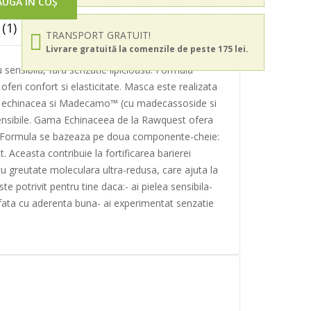
UGĂ ÎN COȘ
(1)
TRANSPORT GRATUIT!
Livrare gratuită la comenzile de peste 175 lei.
sensibila, fara senzatie lipicioasa. Formula
oferi confort si elasticitate. Masca este realizata
l de echinacea si Madecamo™ (cu madecassoside si
le sensibile. Gama Echinaceea de la Rawquest ofera
atate. Formula se bazeaza pe doua componente-cheie:
 Aceasta contribuie la fortificarea barierei
, cu greutate moleculara ultra-redusa, care ajuta la
te potrivit pentru tine daca:- ai pielea sensibila-
 de fata cu aderenta buna- ai experimentat senzatie