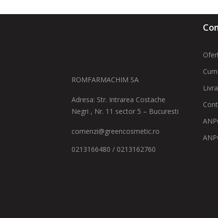
Com
Ofer
Cum
ROMFARMACHIM SA
Livr
Adresa: Str. Intrarea Costache
Cont
Negri , Nr. 11 sector 5 – Bucuresti
ANPC
comenzi@greencosmetic.ro
ANP
0213166480 / 0213162760