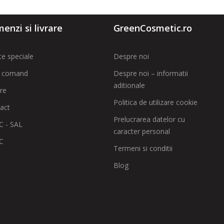
enzi si livrare
GreenCosmetic.ro
te speciale
Despre noi
 comand
Despre noi – informatii
aditionale
are
Politica de utilizare cookie
act
Prelucrarea datelor cu
 - SAL
caracter personal
C
Termeni si conditii
Blog