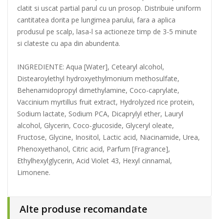
clatit si uscat partial parul cu un prosop. Distribuie uniform
cantitatea dorita pe lungimea parului, fara a aplica
produsul pe scalp, lasa-l sa actioneze timp de 3-5 minute
si clateste cu apa din abundenta.
INGREDIENTE: Aqua [Water], Cetearyl alcohol,
Distearoylethyl hydroxyethylmonium methosulfate,
Behenamidopropyl dimethylamine, Coco-caprylate,
Vaccinium myrtillus fruit extract, Hydrolyzed rice protein,
Sodium lactate, Sodium PCA, Dicaprylyl ether, Lauryl
alcohol, Glycerin, Coco-glucoside, Glyceryl oleate,
Fructose, Glycine, Inositol, Lactic acid, Niacinamide, Urea,
Phenoxyethanol, Citric acid, Parfum [Fragrance],
Ethylhexylglycerin, Acid Violet 43, Hexyl cinnamal,
Limonene.
Alte produse recomandate