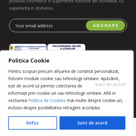
produse cosmetice si suplimente nutritive din Romania, cu
experienta in domeniu.
ABONARE
Politica Cookie
Pentru scopuri precum afișarea de conținut personalizat,
Copyright 2023 © Romfarmachim SA. Realizat de Simplio
folosim module cookie sau tehnologii similare. Apăsând
,
Software
Sunt de acord
ești de acord să permiți colectarea de
informații prin cookie-uri sau tehnologii similare. Află in
sectiunea
Politica de Cookies
mai multe despre cookie-uri,
inclusiv despre posibilitatea retragerii acordului.
Refuz
Sunt de acord
ADAUGĂ ÎN COȘ
BUY NOW
Home
Menu
Your
Cart
Buy Product