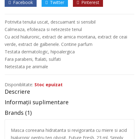
Facebook
Twitter
Pinterest
Potrivita tenului uscat, descuamant si sensibil
Calmeaza, efolieaza si netezeste tenul
Cu acid hialuronic, extract de arnica montana, extract de ceai
verde, extract de galbenele. Contine parfum
Testata dermatologic, hipoalergica
Fara parabeni, ftalati, sulfati
Netestata pe animale
Disponiblitate:
Stoc epuizat
Descriere
Informații suplimentare
Brands (1)
Masca coreeana hidratanta si revigoranta cu miere si acid
hialuronic pentru ten obosit, Future Fresh, 23 ml, Simply