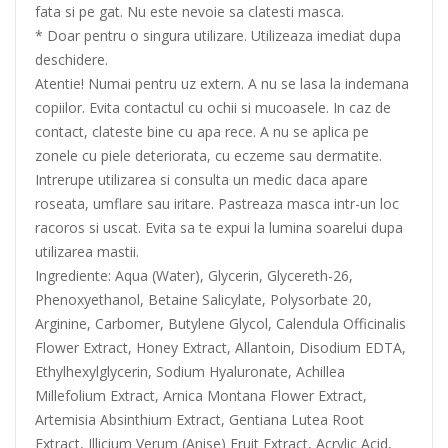
fata si pe gat. Nu este nevoie sa clatesti masca.
* Doar pentru o singura utilizare. Utilizeaza imediat dupa
deschidere.
Atentie! Numai pentru uz extern. A nu se lasa la indemana
copiilor. Evita contactul cu ochii si mucoasele. In caz de
contact, clateste bine cu apa rece. A nu se aplica pe
zonele cu piele deteriorata, cu eczeme sau dermatite.
Intrerupe utilizarea si consulta un medic daca apare
roseata, umflare sau iritare. Pastreaza masca intr-un loc
racoros si uscat. Evita sa te expui la lumina soarelui dupa
utilizarea mastii.
Ingrediente: Aqua (Water), Glycerin, Glycereth-26,
Phenoxyethanol, Betaine Salicylate, Polysorbate 20,
Arginine, Carbomer, Butylene Glycol, Calendula Officinalis
Flower Extract, Honey Extract, Allantoin, Disodium EDTA,
Ethylhexylglycerin, Sodium Hyaluronate, Achillea
Millefolium Extract, Arnica Montana Flower Extract,
Artemisia Absinthium Extract, Gentiana Lutea Root
Extract, Illicium Verum (Anise) Fruit Extract, Acrylic Acid,