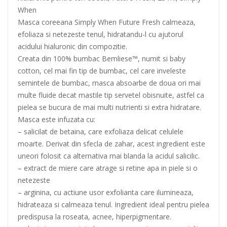
When
Masca coreeana Simply When Future Fresh calmeaza,
efoliaza si netezeste tenul, hidratandu-l cu ajutorul
acidului hialuronic din compozitie.
Creata din 100% bumbac Bemliese™, numit si baby
cotton, cel mai fin tip de bumbac, cel care inveleste
semintele de bumbac, masca absoarbe de doua ori mai
multe fluide decat mastile tip servetel obisnuite, astfel ca
pielea se bucura de mai multi nutrienti si extra hidratare.
Masca este infuzata cu:
– salicilat de betaina, care exfoliaza delicat celulele
moarte. Derivat din sfecla de zahar, acest ingredient este
uneori folosit ca alternativa mai blanda la acidul salicilic.
– extract de miere care atrage si retine apa in piele si o
netezeste
– arginina, cu actiune usor exfolianta care ilumineaza,
hidrateaza si calmeaza tenul. Ingredient ideal pentru pielea
predispusa la roseata, acnee, hiperpigmentare.