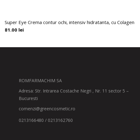
Super Eye Crema contur ochi, intensiv hidratanta, cu Colagen H
81.00
lei
ROMFARMACHIM SA
Adresa: Str. Intrarea Costache Negri , Nr. 11 sector 5 –
Bucuresti
comenzi@greencosmetic.ro
0213166480 / 0213162760