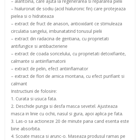
– alantoina, care ajuta la regenerarea si repararea pielii
– hialuronat de sodiu (acid hialuronic fin) care protejeaza
pielea si o hidrateaza
– extract de fruct de anason, antioxidant ce stimuleaza
circulatia sangelui, imbunatatind tonusul pielii
– extract din radacina de gentiana, cu proprietati
antifungice si antibacteriene
– extract de coada soricelului, cu proprietati detoxifiante,
calmante si antiinflamatorii
– extract de pelin, efect antiinflamator
– extract de flori de arnica montana, cu efect purifiant si
calmant
Instructiuni de folosire:
1. Curata si usuca fata.
2. Deschide punga si desfa masca sevetel. Ajusteaza
masca in linie cu ochii, nasul si gura, apoi aplica pe fata.
3. Las-o sa actioneze 20 de minute pana cand esenta este
bine absorbita.
4. Scoate masca si arunc-o. Maseaza produsul ramas pe