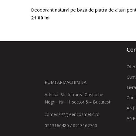
Deodorant natural pe baza de piatra de alaun p
21.00
lei
Com
Ofer
Cum
ROMFARMACHIM SA
Livr
Adresa: Str. Intrarea Costache
Cont
Negri , Nr. 11 sector 5 – Bucuresti
ANPC
comenzi@greencosmetic.ro
ANP
0213166480 / 0213162760