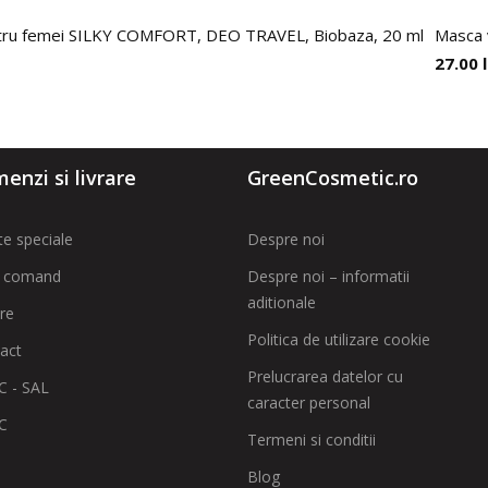
entru femei SILKY COMFORT, DEO TRAVEL, Biobaza, 20 ml
Masca 
27.00
enzi si livrare
GreenCosmetic.ro
te speciale
Despre noi
 comand
Despre noi – informatii
aditionale
are
Politica de utilizare cookie
act
Prelucrarea datelor cu
 - SAL
caracter personal
C
Termeni si conditii
Blog