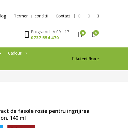
log
Termeni si conditii
Contact
Program: L-V 09 - 17
0
0
0737 554 470
Cadouri
Autentificare
ract de fasole rosie pentru ingrijirea
eon, 140 ml