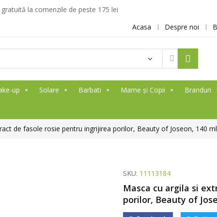
ratuită la comenzile de peste 175 lei
Acasa
Despre noi
B
ake-up
Solare
Barbati
Mame și Copii
Branduri
ract de fasole rosie pentru ingrijirea porilor, Beauty of Joseon, 140 ml
SKU:
11113184
Masca cu argila si ext
porilor, Beauty of Jos