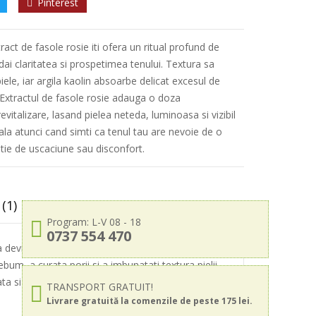
Pinterest
act de fasole rosie iti ofera un ritual profund de
edai claritatea si prospetimea tenului. Textura sa
ele, iar argila kaolin absoarbe delicat excesul de
. Extractul de fasole rosie adauga o doza
evitalizare, lasand pielea neteda, luminoasa si vizibil
la atunci cand simti ca tenul tau are nevoie de o
tie de uscaciune sau disconfort.
(1)
Program: L-V 08 - 18
0737 554 470
 devine incarcata, lucioasa sau lipsita de vitalitate.
bum, a curata porii si a imbunatati textura pielii.
 si vizibil revitalizata dupa fiecare utilizare. Este
TRANSPORT GRATUIT!
Livrare gratuită la comenzile de peste 175 lei.