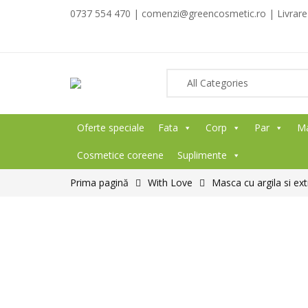
0737 554 470 | comenzi@greencosmetic.ro | Livrare g
Oferte speciale
Fata
Corp
Par
M
Cosmetice coreene
Suplimente
Prima pagină
With Love
Masca cu argila si ext