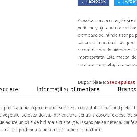
Facebook
Twitter
Aceasta masca cu argila și extr
purificare, ajutandu-te sa-ti r
cremoasa se intinde usor pe pi
sebum si impuritatile din pori
reconfortanta de hidratare si r
improspatata. Este masca idea
resetare completa, fara senza
Disponiblitate:
Stoc epuizat
scriere
Informații suplimentare
Brands 
i purifica tenul in profunzime si iti reda confortul atunci cand pielea ta
 vegetale lucreaza delicat, dar eficient, pentru a absorbi excesul de se
ie aduce un plus de hidratare si energie, lasand pielea neteda, catifelata
, curatare profunda si un ten mai luminos si uniform.