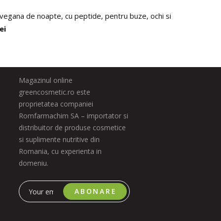
vegana de noapte, cu peptide, pentru buze, ochi si fata, Dr.PAW
lei
Magazinul online
greencosmetic.ro este
proprietatea companiei
Romfarmachim SA – importator si
distribuitor de produse cosmetice
si suplimente nutritive din
Romania, cu experienta in
domeniu.
ABONARE