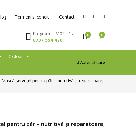
log
Termeni si conditii
Contact
Program: L-V 09 - 17
0
0
0737 554 470
Cadouri
Autentificare
Mască șervețel pentru păr – nutritivă și reparatoare,
l pentru păr – nutritivă și reparatoare,