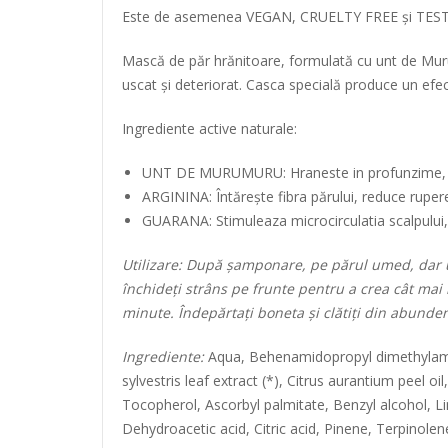
Este de asemenea VEGAN, CRUELTY FREE și TEST
Mască de păr hrănitoare, formulată cu unt de Murum
uscat și deteriorat. Casca specială produce un efec
Ingrediente active naturale:
UNT DE MURUMURU: Hraneste in profunzime, reda
ARGININA: Întărește fibra părului, reduce rupe
GUARANA: Stimuleaza microcirculatia scalpului, i
Utilizare:
După șamponare, pe părul umed, dar usc
închideți strâns pe frunte pentru a crea cât mai
minute. Îndepărtați boneta și clătiți din abunde
Ingrediente:
Aqua, Behenamidopropyl dimethylamine
sylvestris leaf extract (*), Citrus aurantium peel o
Tocopherol, Ascorbyl palmitate, Benzyl alcohol, 
Dehydroacetic acid, Citric acid, Pinene, Terpinolene