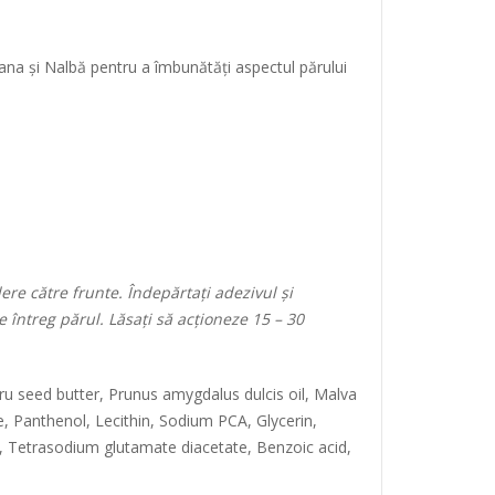
ana și Nalbă pentru a îmbunătăți aspectul părului
e către frunte. Îndepărtați adezivul și
e întreg părul.
Lăsați să acționeze 15 – 30
 seed butter, Prunus amygdalus dulcis oil, Malva
ne, Panthenol, Lecithin, Sodium PCA, Glycerin,
, Tetrasodium glutamate diacetate, Benzoic acid,