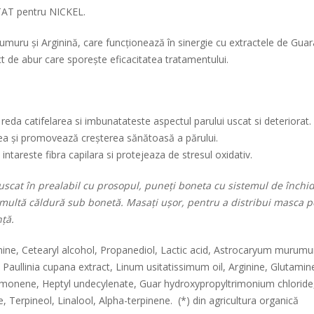
AT pentru NICKEL.
uru și Arginină, care funcționează în sinergie cu extractele de Guar
t de abur care sporește eficacitatea tratamentului.
 catifelarea si imbunatateste aspectul parului uscat si deteriorat.
rea și promovează creșterea sănătoasă a părului.
ntareste fibra capilara si protejeaza de stresul oxidativ.
at în prealabil cu prosopul, puneți boneta cu sistemul de închider
 multă căldură sub bonetă.
Masați ușor, pentru a distribui masca p
nță.
, Cetearyl alcohol, Propanediol, Lactic acid, Astrocaryum murumuru
il, Paullinia cupana extract, Linum usitatissimum oil, Arginine, Glutami
Limonene, Heptyl undecylenate, Guar hydroxypropyltrimonium chloride
, Terpineol, Linalool, Alpha-terpinene. (*) din agricultura organică