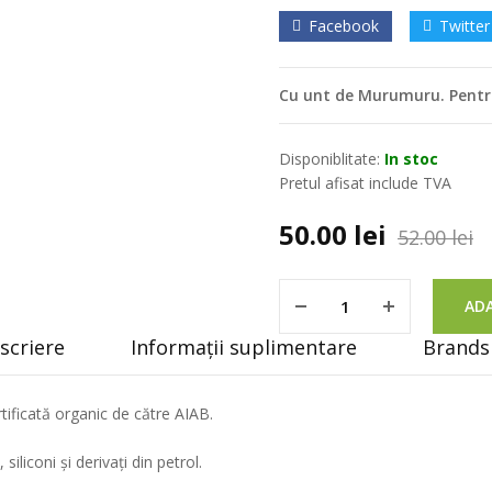
Facebook
Twitter
Cu unt de Murumuru. Pentr
Disponiblitate:
In stoc
Pretul afisat include TVA
50.00
lei
52.00
lei
ADA
scriere
Informații suplimentare
Brands 
tificată organic de către AIAB.
siliconi și derivați din petrol.