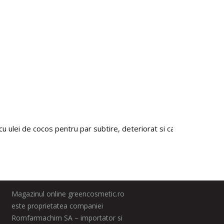
cu ulei de cocos pentru par subtire, deteriorat si casant, Arganica
Magazinul online greencosmetic.ro
este proprietatea companiei
Romfarmachim SA – importator si