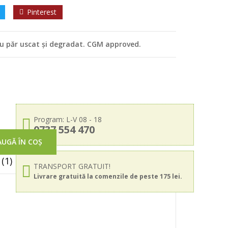
Pinterest
u păr uscat și degradat. CGM approved.
Program: L-V 08 - 18
0737 554 470
UGĂ ÎN COȘ
(1)
TRANSPORT GRATUIT!
Livrare gratuită la comenzile de peste 175 lei.