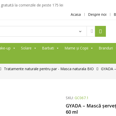
ratuită la comenzile de peste 175 lei
Acasa
Despre noi
B
ake-up
Solare
Barbati
Mame și Copii
Branduri
Tratamente naturale pentru par - Masca naturala BIO
GYADA – 
SKU:
GC067.1
GYADA – Mască șervețe
60 ml