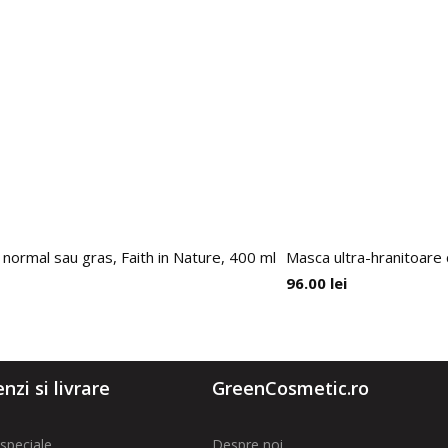
 normal sau gras, Faith in Nature, 400 ml
Masca ultra-hranitoare 
96.00
lei
zi si livrare
GreenCosmetic.ro
speciale
Despre noi