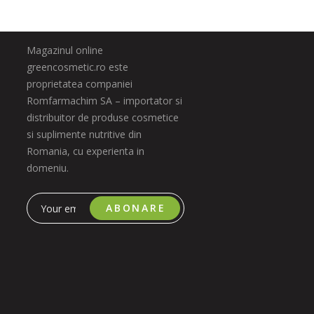
Magazinul online
greencosmetic.ro este
proprietatea companiei
Romfarmachim SA – importator si
distribuitor de produse cosmetice
si suplimente nutritive din
Romania, cu experienta in
domeniu.
ABONARE