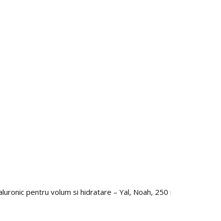
luronic pentru volum si hidratare – Yal, Noah, 250 ml
Sampo
40.0