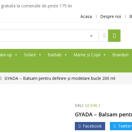
ratuită la comenzile de peste 175 lei
Acasa
Despre noi
B
ake-up
Solare
Barbati
Mame și Copii
Branduri
GYADA – Balsam pentru definire și modelare bucle 200 ml
SKU:
GC040.1
GYADA – Balsam pentru
Facebook
Twitter