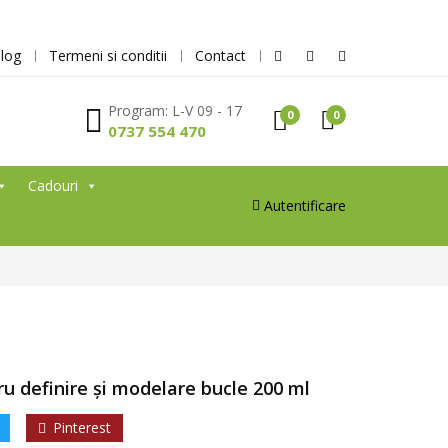
log
Termeni si conditii
Contact
Program: L-V 09 - 17
0
0
0737 554 470
Cadouri
Autentificare
 definire și modelare bucle 200 ml
Pinterest