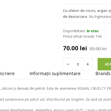
Cu uleiuri de cocos, argan ș
de descurcare.
Nu îngreunea
Disponiblitate:
In stoc
Pretul afisat include TVA
70.00
lei
83.00
lei
ADA
scriere
Informații suplimentare
Brands 
ni, siliconi și derivați din petrol. Este de asemenea VEGAN, CRUELTY 
pă șamponare pe părul ud, distribuind pe lungimi. Se lasă să acțion
pyl dimethylamine, Helianthus annuus seed oil (*), Linum usitatissimu