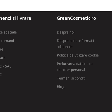
enzi si livrare
GreenCosmetic.ro
te speciale
Despre noi
 comand
Despre noi – informatii
aditionale
are
Politica de utilizare cookie
act
Prelucrarea datelor cu
 - SAL
caracter personal
C
Termeni si conditii
Blog