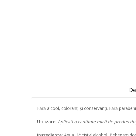
De
Fără alcool, coloranți și conservanți. Fără parabe
Utilizare:
Aplicați o cantitate mică de produs du
Ingrediente:
Aqua, Myristyl alcohol, Behenamidopro