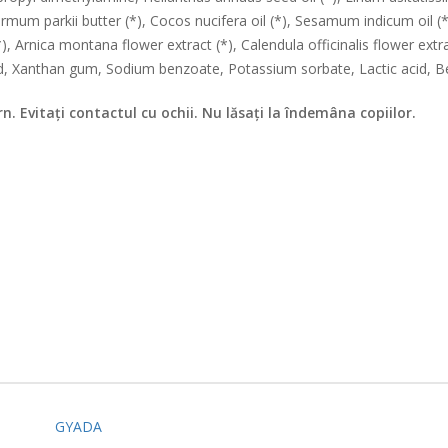
ermum parkii butter (*), Cocos nucifera oil (*), Sesamum indicum oil (
(*), Arnica montana flower extract (*), Calendula officinalis flower ex
d, Xanthan gum, Sodium benzoate, Potassium sorbate, Lactic acid, Ben
. Evitați contactul cu ochii. Nu lăsați la îndemâna copiilor.
GYADA