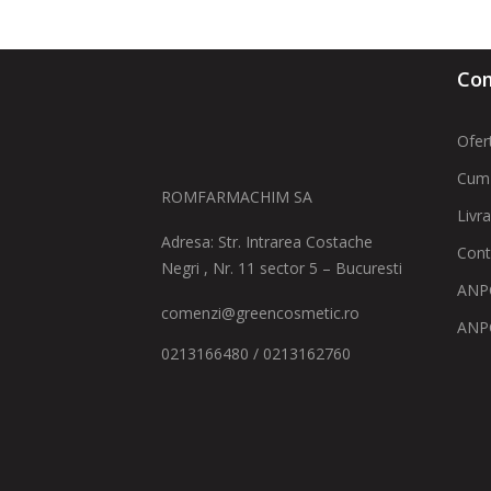
Com
Ofer
Cum
ROMFARMACHIM SA
Livr
Adresa: Str. Intrarea Costache
Cont
Negri , Nr. 11 sector 5 – Bucuresti
ANPC
comenzi@greencosmetic.ro
ANP
0213166480 / 0213162760