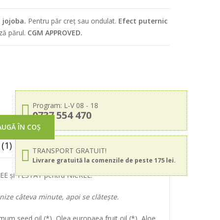
i jojoba.
Pentru păr creț sau ondulat.
Efect puternic
ză părul.
CGM APPROVED.
Program: L-V 08 - 18
0737 554 470
UGĂ ÎN COȘ
(1)
TRANSPORT GRATUIT!
Livrare gratuită la comenzile de peste 175 lei.
FREE și TESTAT pentru NICKEL.
ize câteva minute, apoi se clătește.
m seed oil (*), Olea europaea fruit oil (*), Aloe