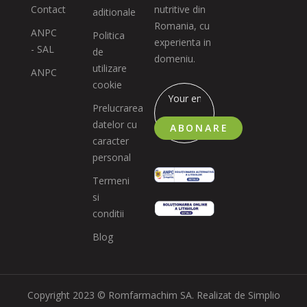
Contact
nutritive din
aditionale
Romania, cu
ANPC
Politica
experienta in
- SAL
de
domeniu.
utilizare
ANPC
cookie
Prelucrarea
datelor cu
ABONARE
caracter
personal
Termeni
si
conditii
Blog
Copyright 2023 © Romfarmachim SA. Realizat de Simplio