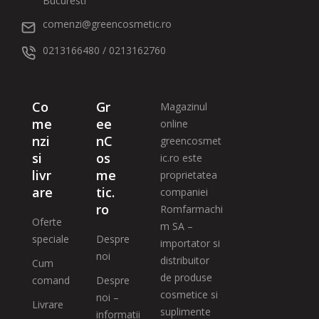
Bucuresti
comenzi@greencosmetic.ro
0213166480 / 0213162760
Co
Gr
Magazinul
me
ee
online
nzi
nC
greencosmet
si
os
ic.ro este
livr
me
proprietatea
are
tic.
companiei
ro
Romfarmachi
Oferte
m SA –
speciale
Despre
importator si
noi
distribuitor
Cum
de produse
comand
Despre
cosmetice si
noi –
Livrare
suplimente
informatii