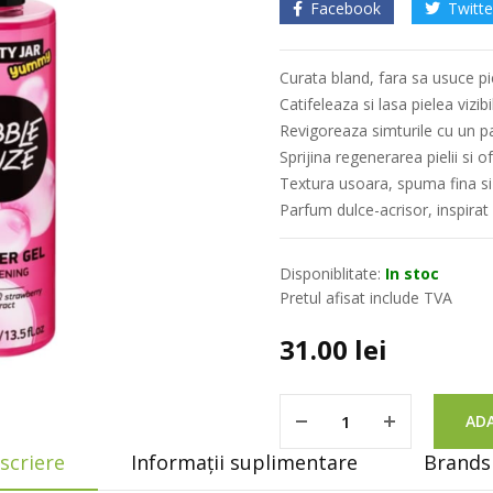
Facebook
Twitte
Curata bland, fara sa usuce pi
Catifeleaza si lasa pielea vizi
Revigoreaza simturile cu un pa
Sprijina regenerarea pielii si 
Textura usoara, spuma fina si
Parfum dulce-acrisor, inspirat
Disponiblitate:
In stoc
Pretul afisat include TVA
31.00
lei
ADA
scriere
Informații suplimentare
Brands 