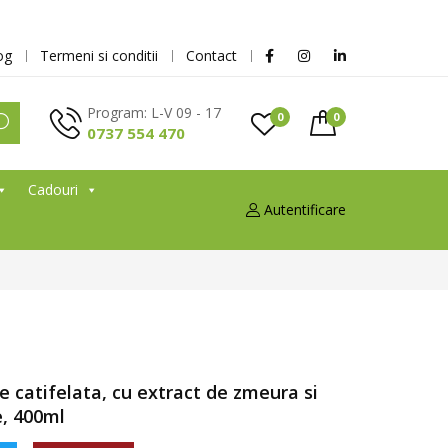
og
Termeni si conditii
Contact
Program: L-V 09 - 17
0
0
0737 554 470
Cadouri
Autentificare
e catifelata, cu extract de zmeura si
e, 400ml