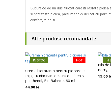
Bucura-te de un dus fructat care iti rasfata pielea 
si netezeste pielea, parfumand-o delicat cu parfu
confort, zi de zi.
Alte produse recomandate
IN STOC
HOT
IN 
Bila de 
Berry, 
Crema hidratanta pentru picioare si
talpi, cu niacinamide, unt de shea si
19.00
l
panthenol, Bio Balance, 60 ml
44.00
lei