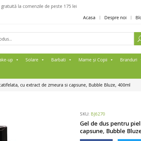
ratuită la comenzile de peste 175 lei
Acasa
Despre noi
Bl
ake-up
Solare
Barbati
Mame și Copii
Branduri
catifelata, cu extract de zmeura si capsune, Bubble Bluze, 400ml
SKU:
BJ6270
Gel de dus pentru piel
capsune, Bubble Bluz