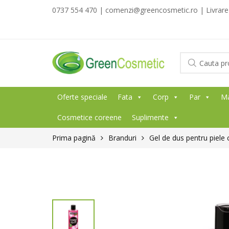
0737 554 470 | comenzi@greencosmetic.ro | Livrare g
Oferte speciale
Fata
Corp
Par
M
Cosmetice coreene
Suplimente
Prima pagină
Branduri
Gel de dus pentru piele 