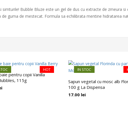
si simturile! Bubble Bluze este un gel de dus cu extracte de zmeura si 
m de guma de mestecat. Formula sa echilibrata mentine hidratarea nat
STOC
HOT
IN STOC
baie pentru copii Vanilla
Bubbles, 115g
Sapun vegetal cu mosc alb Flor
100 g La Dispensa
ei
17.00
lei