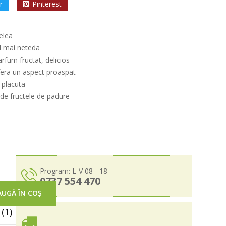
r
Pinterest
elea
bil mai neteda
rfum fructat, delicios
ofera un aspect proaspat
 placuta
 de fructele de padure
Program: L-V 08 - 18
0737 554 470
UGĂ ÎN COȘ
(1)