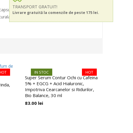
TRANSPORT GRATUIT!
capsuni care curata delicat, in timp ce catifeleaza
Livrare gratuită la comenzile de peste 175 lei.
urala si ofera o senzatie de prospetime si
HOT
IN STOC
HOT
IN ST
Super Serum Contur Ochi cu Cafeina
Gel de dus
5% + EGCG + Acid Hialuronic,
grapefruit 
inda,
Impotriva Cearcanelor si Ridurilor,
Nature, 1
Bio Balance, 30 ml
18.00
lei
83.00
lei