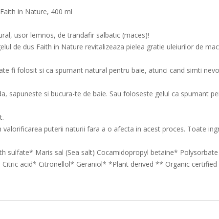
, Faith in Nature, 400 ml
ural, usor lemnos, de trandafir salbatic (maces)!
lul de dus Faith in Nature revitalizeaza pielea gratie uleiurilor de m
te fi folosit si ca spumant natural pentru baie, atunci cand simti nevo
meda, sapuneste si bucura-te de baie. Sau foloseste gelul ca spumant pe
t.
 in valorificarea puterii naturii fara a o afecta in acest proces. Toate 
ulfate* Maris sal (Sea salt) Cocamidopropyl betaine* Polysorbate 2
tric acid* Citronellol* Geraniol* *Plant derived ** Organic certified