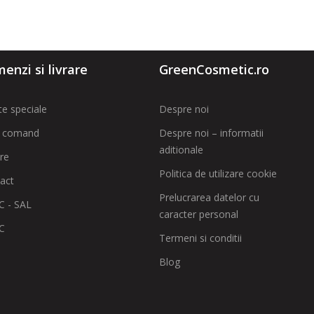
enzi si livrare
GreenCosmetic.ro
te speciale
Despre noi
 comand
Despre noi – informatii
aditionale
are
Politica de utilizare cookie
act
Prelucrarea datelor cu
 - SAL
caracter personal
C
Termeni si conditii
Blog