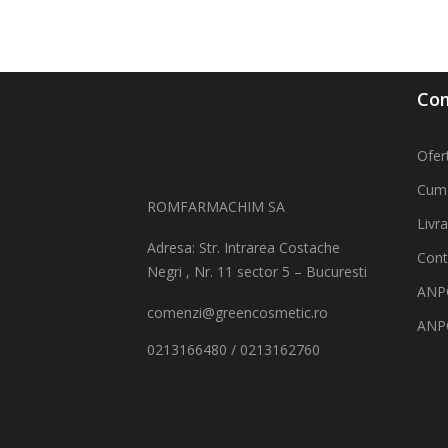
Com
Ofer
Cum
ROMFARMACHIM SA
Livr
Adresa: Str. Intrarea Costache
Cont
Negri , Nr. 11 sector 5 – Bucuresti
ANPC
comenzi@greencosmetic.ro
ANP
0213166480 / 0213162760