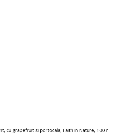
t, cu grapefruit si portocala, Faith in Nature, 100 ml
Paleta
98.0