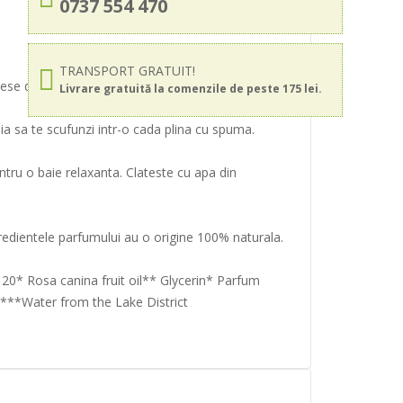
0737 554 470
TRANSPORT GRATUIT!
acese din compozitie, in timp ce betaina calmeaza
Livrare gratuită la comenzile de peste 175 lei.
ia sa te scufunzi intr-o cada plina cu spuma.
ntru o baie relaxanta. Clateste cu apa din
ingredientele parfumului au o origine 100% naturala.
0* Rosa canina fruit oil** Glycerin* Parfum
 ***Water from the Lake District