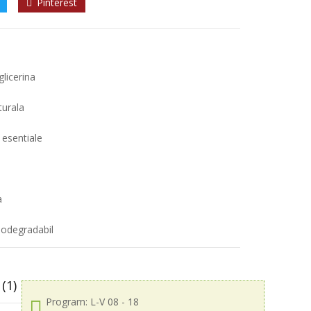
Pinterest
glicerina
turala
 esentiale
a
biodegradabil
(1)
Program: L-V 08 - 18