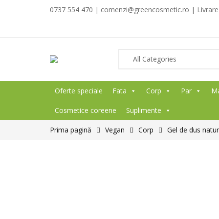
0737 554 470 | comenzi@greencosmetic.ro | Livrare g
Oferte speciale
Fata
Corp
Par
M
Cosmetice coreene
Suplimente
Prima pagină
Vegan
Corp
Gel de dus natura