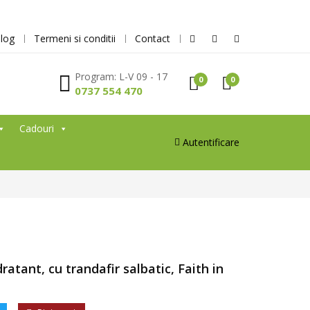
log
Termeni si conditii
Contact
Program: L-V 09 - 17
0
0
0737 554 470
Cadouri
Autentificare
ratant, cu trandafir salbatic, Faith in