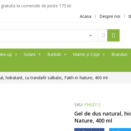
ratuită la comenzile de peste 175 lei
Acasa
Despre noi
B
ake-up
Solare
Barbati
Mame și Copii
Branduri
l, hidratant, cu trandafir salbatic, Faith in Nature, 400 ml
SKU:
FNGD12
Gel de dus natural, hid
Nature, 400 ml