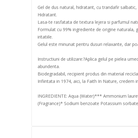
Gel de dus natural, hidratant, cu trandafir salbatic
Hidratant.
Lasa-te rasfatata de textura lejera si parfumul nat
Formulat cu 99% ingrediente de origine naturala, ge
iritatiile.
Gelul este minunat pentru dusuri relaxante, dar poa
Instructiuni de utilizare:?Aplica gelul pe pielea u
abundenta.
Biodegradabil, recipient produs din material recicla
Infiintata in 1974, aici, la Faith In Nature, credem
INGREDIENTE: Aqua (Water)*** Ammonium laureth s
(Fragrance)* Sodium benzoate Potassium sorbate Ci