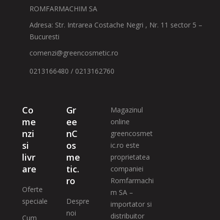
ROMFARMACHIM SA
Adresa: Str. Intrarea Costache Negri , Nr. 11 sector 5 –
Bucuresti
comenzi@greencosmetic.ro
0213166480 / 0213162760
Co
Gr
Magazinul
me
ee
online
nzi
nC
greencosmet
si
os
ic.ro este
livr
me
proprietatea
are
tic.
companiei
ro
Romfarmachi
Oferte
m SA –
speciale
Despre
importator si
noi
distribuitor
Cum