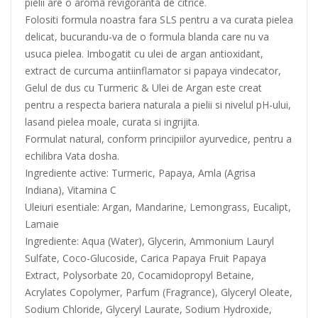
pielii are o aroma revigoranta de citrice.
Folositi formula noastra fara SLS pentru a va curata pielea
delicat, bucurandu-va de o formula blanda care nu va
usuca pielea. Imbogatit cu ulei de argan antioxidant,
extract de curcuma antiinflamator si papaya vindecator,
Gelul de dus cu Turmeric & Ulei de Argan este creat
pentru a respecta bariera naturala a pielii si nivelul pH-ului,
lasand pielea moale, curata si ingrijita.
Formulat natural, conform principiilor ayurvedice, pentru a
echilibra Vata dosha.
Ingrediente active: Turmeric, Papaya, Amla (Agrisa
Indiana), Vitamina C
Uleiuri esentiale: Argan, Mandarine, Lemongrass, Eucalipt,
Lamaie
Ingrediente: Aqua (Water), Glycerin, Ammonium Lauryl
Sulfate, Coco-Glucoside, Carica Papaya Fruit Papaya
Extract, Polysorbate 20, Cocamidopropyl Betaine,
Acrylates Copolymer, Parfum (Fragrance), Glyceryl Oleate,
Sodium Chloride, Glyceryl Laurate, Sodium Hydroxide,