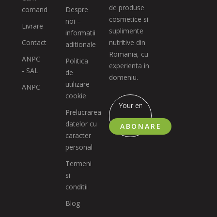
de produse
comand
Despre
cosmetice si
noi –
Livrare
suplimente
informatii
Contact
nutritive din
aditionale
Romania, cu
ANPC
Politica
experienta in
- SAL
de
domeniu.
utilizare
ANPC
cookie
Prelucrarea
datelor cu
ABONARE
caracter
personal
Termeni
si
conditii
Blog