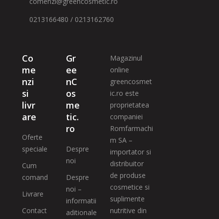
comenzi@greencosmetic.ro
0213166480 / 0213162760
Co
Gr
Magazinul
me
ee
online
nzi
nC
greencosmet
si
os
ic.ro este
livr
me
proprietatea
are
tic.
companiei
ro
Romfarmachi
Oferte
m SA –
speciale
Despre
importator si
noi
distribuitor
Cum
de produse
comand
Despre
cosmetice si
noi –
Livrare
suplimente
informatii
Contact
nutritive din
aditionale