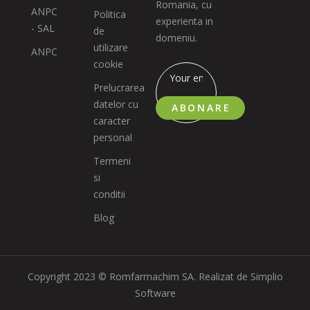
Romania, cu
ANPC
Politica
experienta in
- SAL
de
domeniu.
utilizare
ANPC
cookie
Prelucrarea
datelor cu
ABONARE
caracter
personal
Termeni
si
conditii
Blog
Copyright 2023 © Romfarmachim SA. Realizat de Simplio
Software