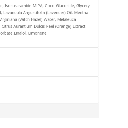
de, Isostearamide MIPA, Coco-Glucoside, Glyceryl
d, Lavandula Angustifolia (Lavender) Oil, Mentha
Virginiana (Witch Hazel) Water, Melaleuca
, Citrus Aurantium Dulcis Peel (Orange) Extract,
Sorbate,Linalol, Limonene.