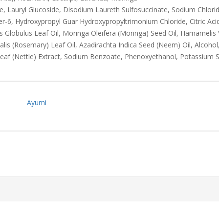
e, Lauryl Glucoside, Disodium Laureth Sulfosuccinate, Sodium Chlori
er-6, Hydroxypropyl Guar Hydroxypropyltrimonium Chloride, Citric Aci
us Globulus Leaf Oil, Moringa Oleifera (Moringa) Seed Oil, Hamamelis 
nalis (Rosemary) Leaf Oil, Azadirachta Indica Seed (Neem) Oil, Alcohol
 Leaf (Nettle) Extract, Sodium Benzoate, Phenoxyethanol, Potassium 
Ayumi