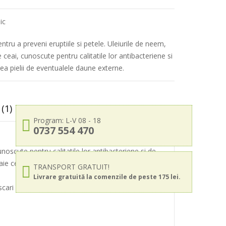
ic
entru a preveni eruptiile si petele. Uleiurile de neem,
 ceai, cunoscute pentru calitatile lor antibacteriene si
rea pielii de eventualele daune externe.
(1)
Program: L-V 08 - 18
0737 554 470
unoscute pentru calitatile lor antibacteriene si de
aie ce revitalizeaza, revigoreaza si energizeaza
TRANSPORT GRATUIT!
Livrare gratuită la comenzile de peste 175 lei.
i circulare. Clatiti cu apa calda si repetati