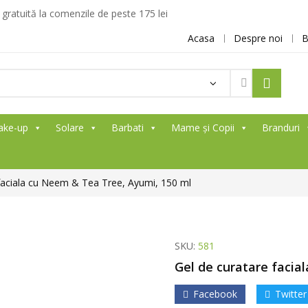
ratuită la comenzile de peste 175 lei
Acasa
Despre noi
B
ake-up
Solare
Barbati
Mame și Copii
Branduri
 faciala cu Neem & Tea Tree, Ayumi, 150 ml
SKU:
581
Gel de curatare facia
Facebook
Twitter