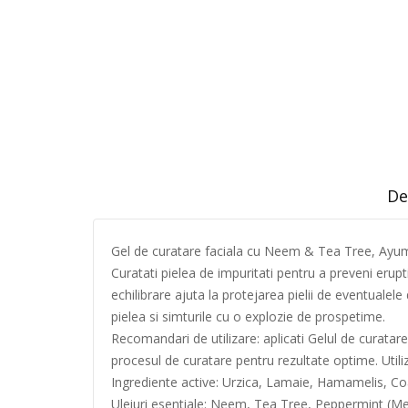
De
Gel de curatare faciala cu Neem & Tea Tree, Ayum
Curatati pielea de impuritati pentru a preveni erupti
echilibrare ajuta la protejarea pielii de eventuale
pielea si simturile cu o explozie de prospetime.
Recomandari de utilizare: aplicati Gelul de curatar
procesul de curatare pentru rezultate optime. Utiliz
Ingrediente active: Urzica, Lamaie, Hamamelis, Co
Uleiuri esentiale: Neem, Tea Tree, Peppermint (M