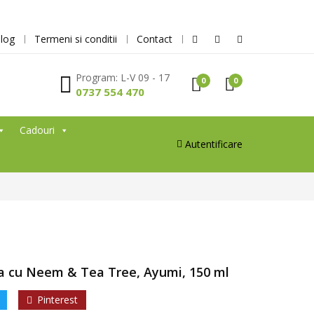
log
Termeni si conditii
Contact
Program: L-V 09 - 17
0
0
0737 554 470
Cadouri
Autentificare
la cu Neem & Tea Tree, Ayumi, 150 ml
Pinterest