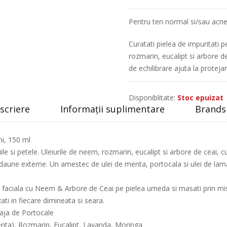
Pentru ten normal si/sau acne
Curatati pielea de impuritati p
rozmarin, eucalipt si arbore de
de echilibrare ajuta la proteja
Disponiblitate:
Stoc epuizat
scriere
Informații suplimentare
Brands 
i, 150 ml
ile si petele. Uleiurile de neem, rozmarin, eucalipt si arbore de ceai, c
le daune externe. Un amestec de ulei de menta, portocala si ulei de lam
e faciala cu Neem & Arbore de Ceai pe pielea umeda si masati prin miscar
ati in fiecare dimineata si seara.
aja de Portocale
enta), Rozmarin, Eucalipt, Lavanda, Moringa