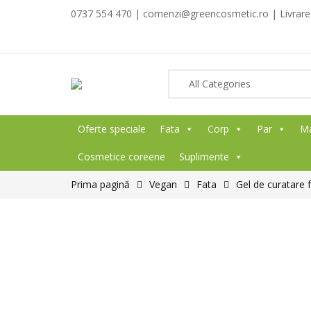
0737 554 470 | comenzi@greencosmetic.ro | Livrare g
Oferte speciale
Fata
Corp
Par
M
Cosmetice coreene
Suplimente
Prima pagină
Vegan
Fata
Gel de curatare