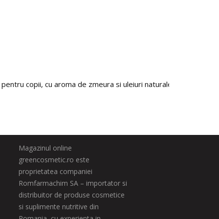
pentru copii, cu aroma de zmeura si uleiuri naturale, Biobaza, 4,5
Magazinul online
greencosmetic.ro este
proprietatea companiei
Romfarmachim SA – importator si
distribuitor de produse cosmetice
si suplimente nutritive din
Romania, cu experienta in