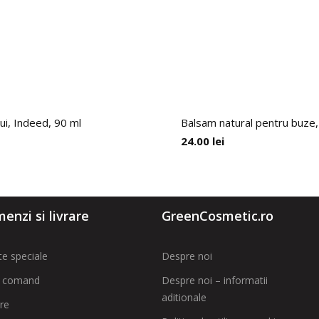
ui, Indeed, 90 ml
Balsam natural pentru buze, 
24.00
lei
enzi si livrare
GreenCosmetic.ro
te speciale
Despre noi
 comand
Despre noi – informatii
aditionale
are