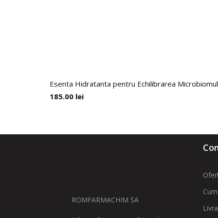
Esenta Hidratanta pentru Echilibrarea Microbiomul
185.00
lei
Com
Ofer
Cum
ROMFARMACHIM SA
Livr