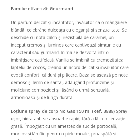
Familie olfactivă: Gourmand
Un parfum delicat și încântător, învăluitor ca o mângâiere
blândă, celebrând dulceața cu eleganță și senzualitate. Se
deschide cu nota caldă și irezistibilă de caramel, un
început cremos și luminos care captivează simțurile cu
caracterul său gurmand. Inima se dezvoltă într-o
îmbrățișare catifelată. Vanilia se îmbină cu cremozitatea
laptelui de cocos, creând un acord delicat și învăluitor care
evocă confort, căldură și plăcere. Baza se așează pe note
demosc și lemn de santal, adăugând profunzime și
moliciune compoziției și lăsând o urmă senzuală,
armonioasă și de lungă durată.
Loțiune spray de corp No Gas 150 ml (Ref. 3888)
Spray
ușor, hidratant, se absoarbe rapid, fără a lăsa o senzație
grasă. Îmbogățit cu un amestec de suc de portocală,
morcov și lămâie pentru o piele moale, proaspătă și